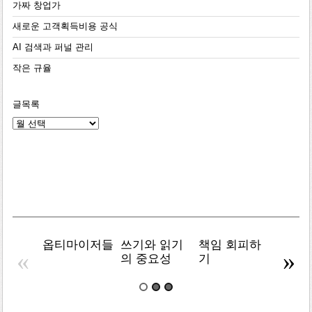
가짜 창업가
새로운 고객획득비용 공식
AI 검색과 퍼널 관리
작은 규율
글목록
글
목
록
옵티마이저들
쓰기와 읽기
책임 회피하
복잡주
«
»
의 중요성
기