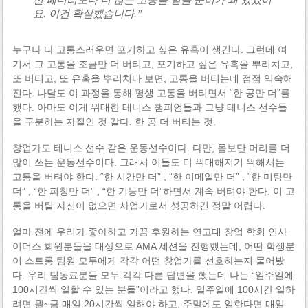
요. 이건 확실했습니다.”
누구나 다 고통스러우면 포기하고 싶은 유혹이 생긴다. 그런데 여
기서 그 고통을 조금만 더 버티고, 포기하고 싶은 유혹을 뿌리치고,
또 버티고, 또 유혹을 뿌리치다 보면, 고통을 버티는데 점점 익숙해
진다. 나달도 이 과정을 통해 평생 고통을 버티면서 “한 공만 더”를
했다. 아마도 이게 위대한 테니스 챔피언들과 그냥 테니스 선수들
을 구분하는 자질인 것 같다. 한 공 더 버티는 것.
창업가도 테니스 선수 같은 운동선수이다. 다만, 몸보단 머리를 더
많이 쓰는 운동선수이다. 그래서 이들도 더 위대해지기 위해서는
고통을 버텨야 한다. “한 시간만 더” , “한 이메일만 더” , “한 미팅만
더” , “한 피칭만 더” , “한 기능만 더”하면서 계속 버텨야 한다. 이 고
통을 버틸 자신이 없으면 사업가로서 성공하긴 정말 어렵다.
얼마 전에 우리가 좋아하고 가끔 후원하는 연고대 창업 학회 인사
이더스 회원분들을 대상으로 AMA 세션을 진행했는데, 어떤 학생분
이 스트롱 팀원 모두에게 각각 어떤 창업가를 선호하는지 물어봤
다. 우리 팀동료분들 모두 각각 다른 답변을 했는데 나는 “일주일에
100시간씩 일할 수 있는 분들”이라고 했다. 일주일에 100시간 일하
려면 월~금 매일 20시간씩 일해야 하고, 주말에도 일한다면 매일