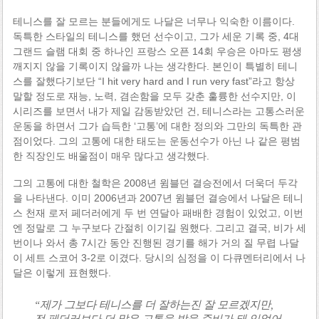
테니스를 잘 모르는 분들에게도 나달은 너무나 익숙한 이름이다.
독특한 스타일의 테니스를 했던 선수이고, 그가 세운 기록 중, 4대
그랜드 슬램 대회 중 하나인 프랑스 오픈 14회 우승은 아마도 평생
깨지지 않을 기록이지 않을까 나는 생각한다. 본인이 특별히 테니
스를 잘했다기보단 “I hit very hard and I run very fast”라고 항상
말할 정도로 재능, 노력, 겸손함을 모두 갖춘 훌륭한 선수지만, 이
시리즈를 보면서 내가 제일 감동받았던 건, 테니스라는 고통스러운
운동을 하면서 그가 습득한 ‘고통’에 대한 정의와 그만의 독특한 관
점이었다. 그의 고통에 대한 태도는 운동선수가 아닌 나 같은 평범
한 직장인도 배울점이 매우 많다고 생각했다.
그의 고통에 대한 철학은 2008년 윔블던 결승전에서 더욱더 두각
을 나타낸다. 이미 2006년과 2007년 윔블던 결승에서 나달은 테니
스 천재 로저 페더러에게 두 번 연달아 패배한 경험이 있었고, 이번
엔 정말로 그 누구보다 간절히 이기길 원했다. 그리고 결국, 비가 세
번이나 와서 총 7시간 동안 진행된 경기를 해가 거의 질 무렵 나달
이 세트 스코어 3-2로 이겼다. 당시의 심정을 이 다큐멘터리에서 나
달은 이렇게 표현했다.
“제가 그보다 테니스를 더 잘하는진 잘 모르겠지만,
전 페더러보다 더 많은 고통을 받을 준비가 돼 있었어