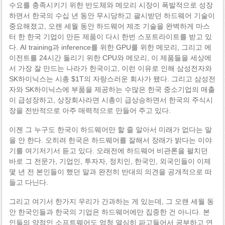
수요를 충족시키기 위한 반도체와 메모리 시장이 폭발적으로 성장
하면서 한국의 수십 년 동안 무시당하고 괄시받던 하드웨어 기술이
중요해졌고, 오랜 세월 동안 하드웨어 제조 기술을 완벽하게 마스
터 한 한국 기업이 만든 제품이 다시 한번 스포트라이트를 받고 있
다. AI training과 inference를 위한 GPU를 위한 메모리, 그리고 에
이전트를 24시간 돌리기 위한 CPU와 메모리, 이 제품들을 세상에
서 가장 잘 만드는 나라가 한국이고, 이런 이유로 인해 삼성전자와
SK하이닉스는 시총 $1T의 자랑스러운 회사가 됐다. 그리고 삼성전
자와 SK하이닉스에 부품을 제공하는 수많은 한국 중소기업의 매출
이 급성장하고, 상장회사라면 시총이 급상승하면서 한국의 주식시
장을 전반적으로 아주 매력적으로 만들어 주고 있다.
이젠 그 누구도 한국이 하드웨어만 할 줄 알아서 미래가 없다는 말
을 안 한다. 오히려 한국은 하드웨어를 잘해서 장래가 밝다는 이야
기를 여기저기서 듣고 있다. 오래전에 하드웨어 비관론을 펼치던
바로 그 전문가, 기업인, 투자자, 정치인, 한국인, 외국인들이 이제
몇 년 전 본인들이 했던 말과 완전히 반대의 의견을 공개적으로 떠
들고 다닌다.
그리고 여기서 한가지 우리가 간과하는 게 있는데, 그 오랜 세월 동
안 한국인들과 한국의 기업은 하드웨어에만 집중한 건 아니다. 본
인들의 약점인 소프트웨어도 엄청 열심히 파고들어서 공부하고 연