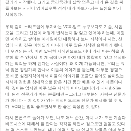
갈리기 시작했다. 그리고 중간중간에 살짝 멈추고 내가 온 길을 뒤
돌아보는 시간이 없어질수록 점점 내가 바보가 되는 느낌을 받기
시작했다.
우리 같이 스타트업에 투자하는 VC야말로 누구보다도 기술, 사업
모델, 그리고 산업이 어떻게 변하는지 잘 알고 있어야 하는데, 미팅
만 계속하고 쌓이는 이메일에만 대응하다 보니 지식이나 사업, 산
업에 대한 깊은 이해도가 아니라 아주 얕은 지식만 습득하게 됐다.
더 우려되는 건, 이런 얄팍한 지식만으로도 어디 가서 아는 척을 충
분히 할 수 있어서, 이게 몸에 배면 마치 내가 통찰력이 있고 유식하
다는 착각을 하게 된다는 사실이다. 왜 이게 가능하냐면, 우리는 워
낙 많은 창업가와 만나서 이들의 이야기를 듣는데, 대부분 경험으
로 배운 실전지식이라서 이들의 이야기를 조금만 들어도 살아있는
지식과 경험을 상대적으로 짧은 시간 동안 배울 수 있기 때문이다.
즉, 깊이는 없지만 아주 넓은 지식의 이야기보따리가 내재화되는
데, 완전 전문가가 아닌 분들에겐 – 그리고 대부분의 사람은 전문가
가 아니다 – 이 깊이가 없는 지식만으로도 전문가 행세를 할 수 있
다. VC라는 업의 좋으면서도 안 좋은 특성인 것 같다.
다시 본론으로 돌아가 보면, 나도 어느 순간, 마치 내가 모든 기술과
비즈니스에 대해서 잘 안다는 착각을 하면서 겉으로만 맴돌고 있다
는 걸 스스로 느꼈는데, 내가 이걸 느낄 수 있다면 남들은 이미 눈치