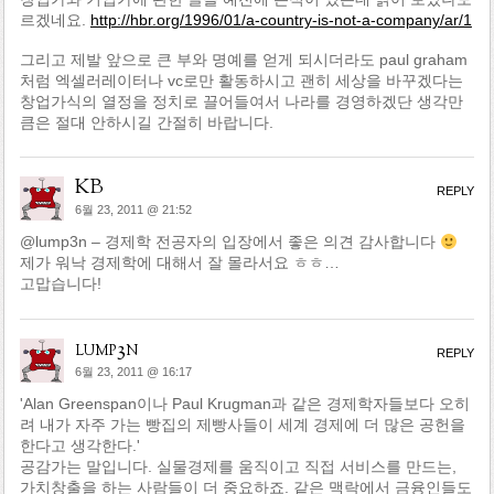
르겠네요.
http://hbr.org/1996/01/a-country-is-not-a-company/ar/1
그리고 제발 앞으로 큰 부와 명예를 얻게 되시더라도 paul graham
처럼 엑셀러레이터나 vc로만 활동하시고 괜히 세상을 바꾸겠다는
창업가식의 열정을 정치로 끌어들여서 나라를 경영하겠단 생각만
큼은 절대 안하시길 간절히 바랍니다.
KB
REPLY
6월 23, 2011 @ 21:52
@lump3n – 경제학 전공자의 입장에서 좋은 의견 감사합니다
제가 워낙 경제학에 대해서 잘 몰라서요 ㅎㅎ…
고맙습니다!
lump3n
REPLY
6월 23, 2011 @ 16:17
'Alan Greenspan이나 Paul Krugman과 같은 경제학자들보다 오히
려 내가 자주 가는 빵집의 제빵사들이 세계 경제에 더 많은 공헌을
한다고 생각한다.'
공감가는 말입니다. 실물경제를 움직이고 직접 서비스를 만드는,
가치창출을 하는 사람들이 더 중요하죠. 같은 맥락에서 금융인들도