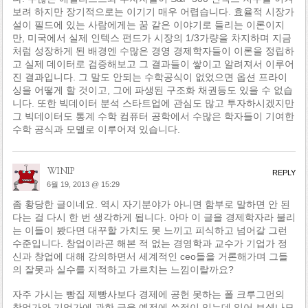
보려 하지만 장기적으로는 이기기 매우 어렵습니다. 효율적 시장가
설이 필드에 있는 사람에게는 꿈 같은 이야기로 들리는 이론이지
만, 미국에서 실제 인텍스 펀드가 시장의 1/3가량을 차지하며 지금
처럼 성장하게 된 배경엔 수많은 경영 경제학자들이 이론을 정립하
고 실제 데이터로 검증해보고 그 결과들이 쌓이고 알려져서 이루어
진 결과입니다. 그 말도 안되는 수학공식이 없었으면 옵션 프라이
싱을 어떻게 할 것이고, 그에 파생된 구조화 채권등도 있을 수 없습
니다. 또한 빅데이터 분석 스타트업에 관심도 많고 투자하시겠지만
그 빅데이터도 통계 수학 컴퓨터 공학에서 수많은 학자들이 기여한
수학 공식과 모델로 이루어져 있습니다.
winip
REPLY
6월 19, 2013 @ 15:29
좀 황당한 글이네요. 역시 자기분야가 아니면 함부로 말하면 안 된
다는 걸 다시 한 번 생각하게 됩니다. 아마 이 글을 경제학자라 불리
는 이들이 봤다면 대꾸할 가치도 못 느끼고 피식하고 넘어갈 그런
수준입니다. 창업이라곤 해본 적 없는 경영학과 교수가 기업가 정
신과 창업에 대해 강의하면서 세계적인 ceo들을 거론해가며 그들
의 잘못과 실수를 지적하고 가르치는 느낌이랄까요?
자주 가시는 빵집 제빵사보다 경제에 공헌 못하는 폴 크루그먼의
창업가와 기업가에 관한 글을 예전에 쓴적이 있는데 읽어 보셨나모