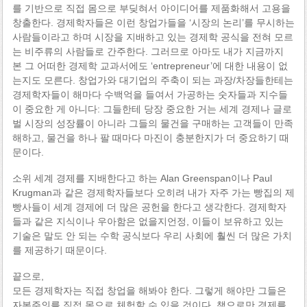
를 기반으로 직접 몸으로 부딪혀서 아이디어를 제품화해서 고용을
창출한다. 경제학자들은 이런 창업가들을 ‘시장의 논리’를 무시하는
사람들이라고 하며 시장을 지배하고 있는 경제학 공식을 전혀 모르
는 비주류의 사람들로 간주한다. 그러므로 아마도 내가 지금까지
본 그 어떠한 경제학 교과서에도 ‘entrepreneur’에 대한 내용이 없
는지도 모른다. 창업가와 대기업의 주축이 되는 과장/차장들한테는
경제학자들이 해마다 수백억을 들여서 가공하는 숫자들과 지수들
이 중요한 게 아니다: 그들한테 당장 중요한 거는 세계 경제나 글로
벌 시장의 성장률이 아니라 그들의 물건을 구매하는 고객들이 만족
해하고, 물건을 하나 팔 때마다 마진이 충분한지가 더 중요하기 때
문이다.
소위 세계 경제를 지배한다고 하는 Alan Greenspan이나 Paul
Krugman과 같은 경제학자들보다 오히려 내가 자주 가는 빵집의 제
빵사들이 세계 경제에 더 많은 공헌을 한다고 생각한다. 경제학자
들과 같은 지식이나 우아함은 없을지언정, 이들이 보유하고 있는
기술은 말도 안 되는 수학 공식보다 우리 사회에 훨씬 더 많은 가치
를 제공하기 때문이다.
끝으로,
모든 경제학자는 직접 창업을 해봐야 한다. 그렇게 해야만 그들은
자본주의를 직접 몸으로 체험할 수 있을 것이다. 책으로만 경제를