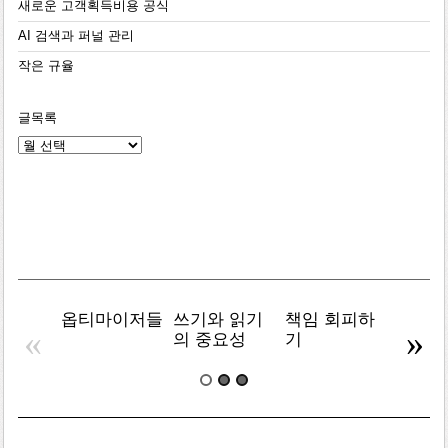
새로운 고객획득비용 공식
AI 검색과 퍼널 관리
작은 규율
글목록
글
목
록
옵티마이저들
쓰기와 읽기
책임 회피하
복잡주
«
»
의 중요성
기