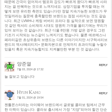
때문에 간극이 없어져서 템포와 강도가 빠르게 왔다가 빠르게 사라
지는 걸 반복하는 것으로 느껴지네요. 상장기업을 투자할 때는 어
떻게 보면 유리한 측면도 있습니다만 정말 지속가능한 브랜드가 무
엇일까라는 질문에 충족할만한 브랜드는 점점 사라지는 것도 같습
니다. 최근 LVMH나 케링 버버리 프라다 등 실적으로 보면 영원할
것 같던 럭셔리 소비재의 시대도 영원히 가격을 올리기에는 무리가
있어 보이는 것 같습니다. 최근 디올 8만원 가방 같은 경우도 그런
기조가 시작되는 뉴스같이 느껴지기도 했습니다. 물론 에르메스나
페라리같은 초상위층의 브랜드는 다른 이야기이지만 서구럭셔리브
랜드의 역사/헤리티지+ 문화자본으로 언제까지 초과이익을 누릴수
있을지 혹은 지속가능할지도 지켜볼만한 부분 인 것 같습니다.
양준열
REPLY
7월 03, 2024 @ 17:32
늘 잘보고 있습니다
Hyun Kang
REPLY
7월 01, 2024 @ 19:54
젠틀몬스터라는 아이웨어 브랜드에서 글로벌 콜라보 팀에서 근무
한 이력이 있습니다. 콜라보 출시에서 가장 “지양“되어야 할건 단순