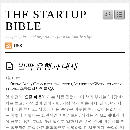
THE STARTUP
BIBLE
thoughts, tips, and inspirations for a bullshit-less life
RSS
반짝 유행과 대세
7월 1, 2024
5 Comments
Kihong Bae
books
,
FoundersAtWork
,
strategy
,
By
Tags:
Strong
,
스타트업 바이블 QA
얼마 전에 ‘
요즘 애들
’이라는 책을 읽었다. 이 책의 부제는 “가장 학
력은 높고, 가장 많이 일하지만, 가장 적게 버는 세대”인데, MZ 세
대에 대한 책이고, 시중에 나온 수많은 비슷한 책과 같이 MZ 세대
는 이렇다 저렇다는 표면적인 이야기보단, 작가는 왜 MZ 세대가 가
장 공부는 많이 하고, 가장 열심히 일하지만, 가장 적게 버는지를 어
느 정도까지 분석하고 과학적으로 설명하려고 시도한다. 솔직히 말