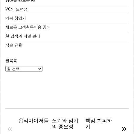
병신을 만드는 AI
VC의 도덕성
가짜 창업가
새로운 고객획득비용 공식
AI 검색과 퍼널 관리
작은 규율
글목록
글
목
록
옵티마이저들
쓰기와 읽기
책임 회피하
복잡주
«
»
의 중요성
기