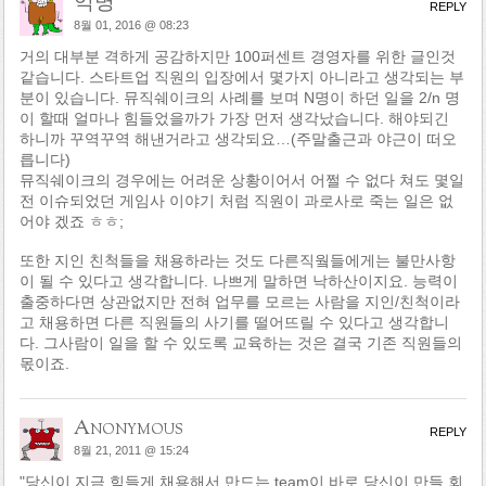
익명
REPLY
8월 01, 2016 @ 08:23
거의 대부분 격하게 공감하지만 100퍼센트 경영자를 위한 글인것
같습니다. 스타트업 직원의 입장에서 몇가지 아니라고 생각되는 부
분이 있습니다. 뮤직쉐이크의 사례를 보며 N명이 하던 일을 2/n 명
이 할때 얼마나 힘들었을까가 가장 먼저 생각났습니다. 해야되긴
하니까 꾸역꾸역 해낸거라고 생각되요…(주말출근과 야근이 떠오
릅니다)
뮤직쉐이크의 경우에는 어려운 상황이어서 어쩔 수 없다 쳐도 몇일
전 이슈되었던 게임사 이야기 처럼 직원이 과로사로 죽는 일은 없
어야 겠죠 ㅎㅎ;
또한 지인 친척들을 채용하라는 것도 다른직웤들에게는 불만사항
이 될 수 있다고 생각합니다. 나쁘게 말하면 낙하산이지요. 능력이
출중하다면 상관없지만 전혀 업무를 모르는 사람을 지인/친척이라
고 채용하면 다른 직원들의 사기를 떨어뜨릴 수 있다고 생각합니
다. 그사람이 일을 할 수 있도록 교육하는 것은 결국 기존 직원들의
몫이죠.
Anonymous
REPLY
8월 21, 2011 @ 15:24
"당신이 지금 힘들게 채용해서 만드는 team이 바로 당신이 만들 회