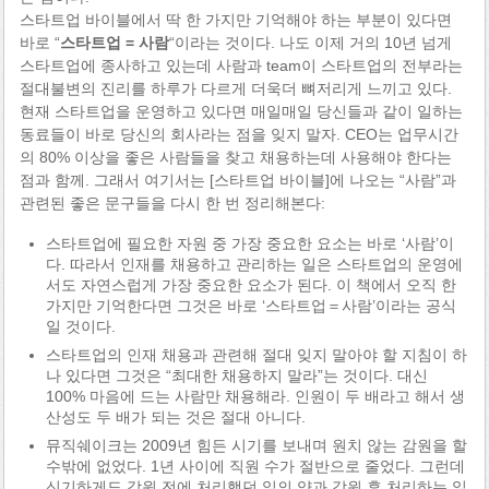
스타트업 바이블에서 딱 한 가지만 기억해야 하는 부분이 있다면
바로 “
스타트업 = 사람
“이라는 것이다. 나도 이제 거의 10년 넘게
스타트업에 종사하고 있는데 사람과 team이 스타트업의 전부라는
절대불변의 진리를 하루가 다르게 더욱더 뼈저리게 느끼고 있다.
현재 스타트업을 운영하고 있다면 매일매일 당신들과 같이 일하는
동료들이 바로 당신의 회사라는 점을 잊지 말자. CEO는 업무시간
의 80% 이상을 좋은 사람들을 찾고 채용하는데 사용해야 한다는
점과 함께. 그래서 여기서는 [스타트업 바이블]에 나오는 “사람”과
관련된 좋은 문구들을 다시 한 번 정리해본다:
스타트업에 필요한 자원 중 가장 중요한 요소는 바로 ‘사람’이
다. 따라서 인재를 채용하고 관리하는 일은 스타트업의 운영에
서도 자연스럽게 가장 중요한 요소가 된다. 이 책에서 오직 한
가지만 기억한다면 그것은 바로 ‘스타트업＝사람’이라는 공식
일 것이다.
스타트업의 인재 채용과 관련해 절대 잊지 말아야 할 지침이 하
나 있다면 그것은 “최대한 채용하지 말라”는 것이다. 대신
100% 마음에 드는 사람만 채용해라. 인원이 두 배라고 해서 생
산성도 두 배가 되는 것은 절대 아니다.
뮤직쉐이크는 2009년 힘든 시기를 보내며 원치 않는 감원을 할
수밖에 없었다. 1년 사이에 직원 수가 절반으로 줄었다. 그런데
신기하게도 감원 전에 처리했던 일의 양과 감원 후 처리하는 일