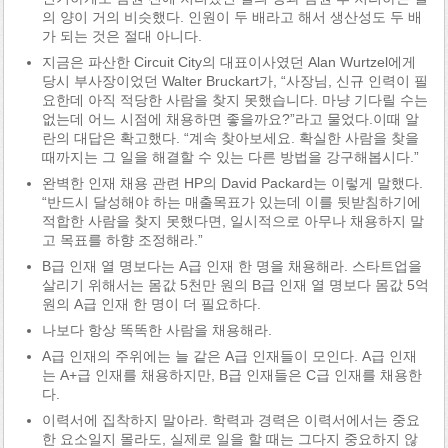
의 양이 거의 비슷했다. 인원이 두 배라고 해서 생산성도 두 배
가 되는 것은 절대 아니다.
지금은 파산한 Circuit City의 대표이사였던 Alan Wurtzel에게
당시 부사장이었던 Walter Bruckart가, “사장님, 신규 인력이 필
요한데 아직 적당한 사람을 찾지 못했습니다. 마냥 기다릴 수는
없는데 어느 시점에 채용하면 좋을까요?”라고 물었다.이때 알
란의 대답은 확고했다. “계속 찾아보세요. 확실한 사람을 찾을
때까지는 그 일을 해결할 수 있는 다른 방법을 강구해봅시다.”
완벽한 인재 채용 관련 HP의 David Packard는 이렇게 말했다.
“반드시 달성해야 하는 매출목표가 있는데 이를 뒷받침하기에
적합한 사람을 찾지 못했다면, 일시적으로 아무나 채용하지 말
고 목표를 하향 조정해라.”
B급 인재 열 명보다는 A급 인재 한 명을 채용해라. 스타트업을
살리기 위해서는 몸값 5천만 원의 B급 인재 열 명보다 몸값 5억
원의 A급 인재 한 명이 더 필요하다.
나보다 항상 똑똑한 사람을 채용해라.
A급 인재의 주위에는 늘 같은 A급 인재들이 모인다. A급 인재
는 A+급 인재를 채용하지만, B급 인재들은 C급 인재를 채용한
다.
이력서에 집착하지 말아라. 학력과 경력은 이력서에서는 중요
한 요소일지 몰라도, 실제로 일을 할 때는 그다지 중요하지 않