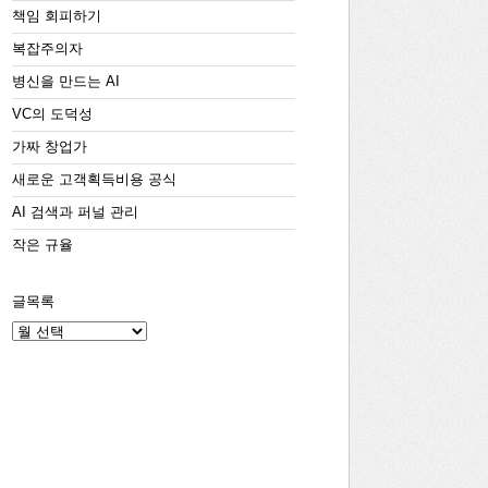
책임 회피하기
복잡주의자
병신을 만드는 AI
VC의 도덕성
가짜 창업가
새로운 고객획득비용 공식
AI 검색과 퍼널 관리
작은 규율
글목록
글
목
록