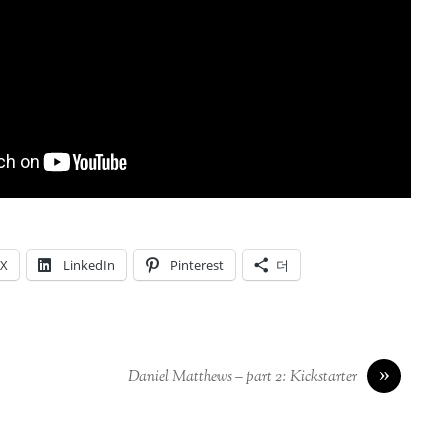
X
LinkedIn
Pinterest
더
»
Daniel Matthews – part 2: Kickstarter