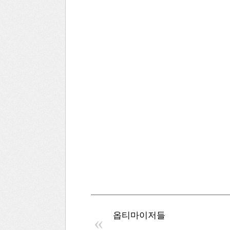
옵티마이저들
«