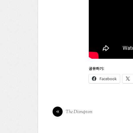
공유하기:
Facebook
«
The Disruptors