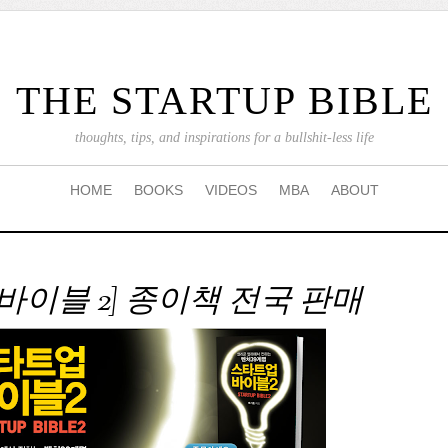
THE STARTUP BIBLE
thoughts, tips, and inspirations for a bullshit-less life
HOME
BOOKS
VIDEOS
MBA
ABOUT
바이블 2] 종이책 전국 판매