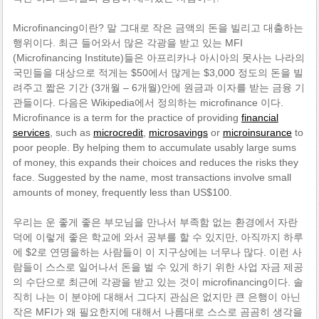
Microfinancing이란? 말 그대로 작은 금액의 돈을 빌리고 대출하는
행위이다. 최근 들어와서 많은 각광을 받고 있는 MFI
(Microfinancing Institute)들은 아프리카나 아시아의 못사는 나라의
국민들을 대상으로 적게는 $50에서 많게는 $3,000 정도의 돈을 빌
려주고 짧은 기간 (3개월 – 6개월)안에 원금과 이자를 받는 금융 기
관들이다. 다음은 Wikipedia에서 정의하는 microfinance 이다.
Microfinance is a term for the practice of providing
financial
services
, such as
microcredit
,
microsavings
or
microinsurance
to
poor people.
By helping them to accumulate usably large sums
of money, this expands their choices and reduces the risks they
face.
Suggested by the name, most transactions involve small
amounts of money, frequently less than US$
100.
우리는 운 좋게 좋은 부모님을 만나서 부족함 없는 환경에서 자란
덕에 이렇게 좋은 학교에 와서 공부를 할 수 있지만, 아직까지 하루
에 $2로 연명을하는 사람들이 이 지구상에는 너무나 많다. 이런 사
람들이 스스로 일어나서 돈을 벌 수 있게 하기 위한 사업 자금 제공
의 수단으로 최근에 각광을 받고 있는 것이 microfinancing이다. 솔
직히 나는 이 분야에 대해서 그다지 관심은 없지만 큰 은행이 아닌
작은 MFI가 왜 필요한지에 대해서 나름대로 스스로 곰곰히 생각을