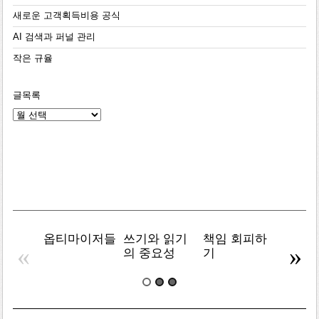
새로운 고객획득비용 공식
AI 검색과 퍼널 관리
작은 규율
글목록
글
목
록
옵티마이저들
쓰기와 읽기
책임 회피하
복잡주
«
»
의 중요성
기