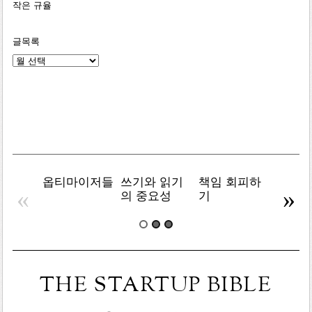
작은 규율
글목록
글
목
록
옵티마이저들
쓰기와 읽기
책임 회피하
복잡주
«
»
의 중요성
기
THE STARTUP BIBLE