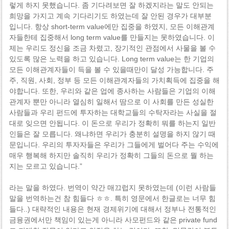
렇게 하지 못했습니다. 좀 기다려보면 잘 하겠지라는 말도 안되는
희망을 가지고 계속 기다리기도 하였는데 잘 안된 경우가 대부분
입니다. 항상 short-term value에만 집중을 하였지, 모든 이해관계
자들한테 집중해서 long term value를 만들지는 못하였습니다. 이
제는 우리도 정신을 조금 차렸고, 장기적인 관점에서 사물을 볼 수
있도록 많은 노력을 하고 있습니다. Long term value는 한 기업의
모든 이해관계자들이 득을 볼 수 있을때만이 달성 가능합니다. 주
주, 직원, 사회, 정부 등 모든 이해관계자들의 가치획득에 집중을 해
야합니다. 또한, 우리와 같은 업에 종사하는 사람들은 기업의 이해
관계자 뿐만 아니라 열심히 일해서 땀으로 이 사회를 만든 성실한
사람들과 우리 펀드에 투자하는 대학교들의 수탁자라는 사실을 절
대로 잊으면 안됩니다. 이 돈으로 우리가 정확히 뭐를 하는지 일반
인들은 잘 모릅니다. 왜냐하면 우리가 충분히 설명을 하지 않기 때
문입니다. 우리의 투자자들은 우리가 그들에게 벌어다 주는 수익에
매우 행복해 하지만 솔직히 우리가 정확히 그들의 돈으로 뭘 하는
지는 모르고 있습니다.”
라는 말을 하였다. 번역이 약간 매끄럽지 못하였는데 (이런 사람들
말을 번역하는건 참 힘들다 ㅎㅎ. 특히 영문에서 한글로는 너무 힘
들다..) 대략적인 내용은 현재 경제위기에 대해서 정부나 전통적인
금융권에서만 책임이 있는게 아니라 사모펀드와 같은 private fund