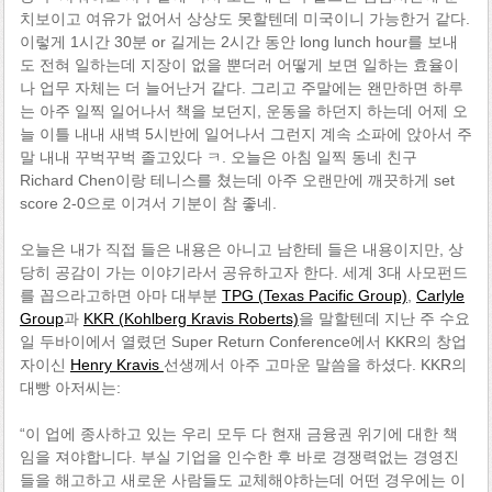
치보이고 여유가 없어서 상상도 못할텐데 미국이니 가능한거 같다.
이렇게 1시간 30분 or 길게는 2시간 동안 long lunch hour를 보내
도 전혀 일하는데 지장이 없을 뿐더러 어떻게 보면 일하는 효율이
나 업무 자체는 더 늘어난거 같다. 그리고 주말에는 왠만하면 하루
는 아주 일찍 일어나서 책을 보던지, 운동을 하던지 하는데 어제 오
늘 이틀 내내 새벽 5시반에 일어나서 그런지 계속 소파에 앉아서 주
말 내내 꾸벅꾸벅 졸고있다 ㅋ. 오늘은 아침 일찍 동네 친구
Richard Chen이랑 테니스를 쳤는데 아주 오랜만에 깨끗하게 set
score 2-0으로 이겨서 기분이 참 좋네.
오늘은 내가 직접 들은 내용은 아니고 남한테 들은 내용이지만, 상
당히 공감이 가는 이야기라서 공유하고자 한다. 세계 3대 사모펀드
를 꼽으라고하면 아마 대부분
TPG (Texas Pacific Group)
,
Carlyle
Group
과
KKR (Kohlberg Kravis Roberts)
을 말할텐데 지난 주 수요
일 두바이에서 열렸던 Super Return Conference에서 KKR의 창업
자이신
Henry Kravis
선생께서 아주 고마운 말씀을 하셨다. KKR의
대빵 아저씨는:
“이 업에 종사하고 있는 우리 모두 다 현재 금융권 위기에 대한 책
임을 져야합니다. 부실 기업을 인수한 후 바로 경쟁력없는 경영진
들을 해고하고 새로운 사람들도 교체해야하는데 어떤 경우에는 이