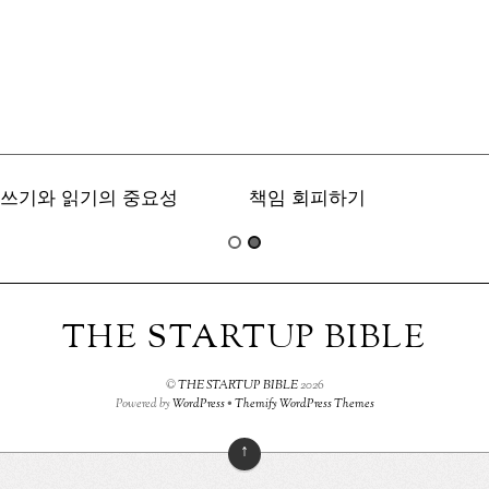
쓰기와 읽기의 중요성
책임 회피하기
THE STARTUP BIBLE
©
THE STARTUP BIBLE
2026
Powered by
WordPress
•
Themify WordPress Themes
↑