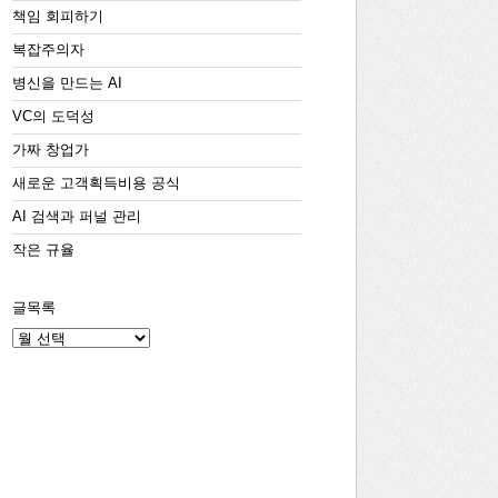
책임 회피하기
복잡주의자
병신을 만드는 AI
VC의 도덕성
가짜 창업가
새로운 고객획득비용 공식
AI 검색과 퍼널 관리
작은 규율
글목록
글
목
록