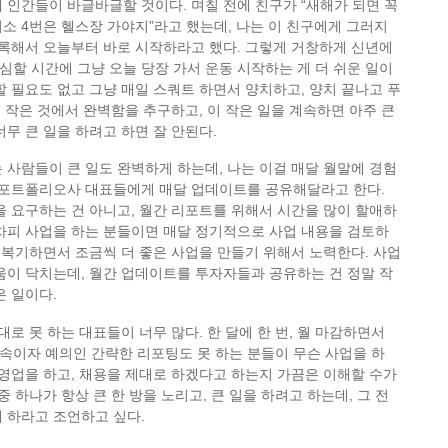
 인간들이 바글바글할 것이다. 며칠 전에 친구가 “새해가 되면 꼭
소 4번은 헬스장 가야지”라고 했는데, 나는 이 친구에게 그러지
등록해서 오늘부터 바로 시작하라고 했다. 그렇게 거창하게 신년에
할 시간에 그냥 오늘 당장 가서 운동 시작하는 게 더 쉬운 일이
할 필요도 없고 그냥 매일 스쿼트 하면서 양치하고, 양치 끝나고 푸
. 작은 것에서 완벽함을 추구하고, 이 작은 일을 계속하면 아주 큰
너무 큰 일을 하려고 하면 잘 안된다.
 사람들이 큰 일도 완벽하게 하는데, 나는 이걸 매달 월말에 경험
든 포트폴리오사 대표들에게 매달 업데이트를 공유해달라고 한다.
을 요구하는 건 아니고, 월간 리포트를 위해서 시간을 많이 할애하
차피 사업을 하는 분들이면 매달 정기적으로 사업 내용을 검토하
을 복기하면서 조금씩 더 좋은 사업을 만들기 위해서 노력한다. 사업
움이 닥치는데, 월간 업데이트를 투자자들과 공유하는 건 정말 작
은 일이다.
대로 못 하는 대표들이 너무 많다. 한 달에 한 번, 월 마감하면서
속이자 예의인 간략한 리포팅도 못 하는 분들이 무슨 사업을 하
 영업을 하고, 채용을 제대로 하겠다고 하는지 가끔은 이해할 수가
중 하나가 항상 큰 한 방을 노리고, 큰 일을 하려고 하는데, 그 전
 하라고 조언하고 싶다.