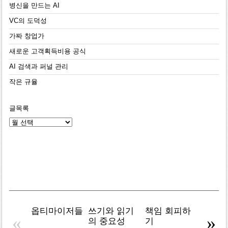
병신을 만드는 AI
VC의 도덕성
가짜 창업가
새로운 고객획득비용 공식
AI 검색과 퍼널 관리
작은 규율
글목록
글
목
록
옵티마이저들
쓰기와 읽기
책임 회피하
복잡주
«
»
의 중요성
기