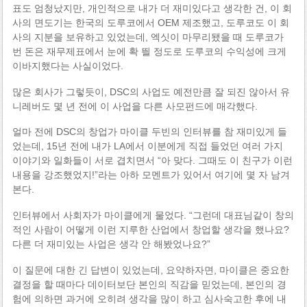
표도 엄청났지만, 개인적으로 내가 더 재미있다고 생각한 건, 이 회
사의 면도기는 한국의 도루코에서 OEM 제조했고, 도루코도 이 회
사의 지분을 보유하고 있었는데, 엑싯이 마무리됐을 때 도루코가
번 돈은 재무제표에서 눈에 확 띌 정도로 도루코의 수익성에 크게
이바지했다는 사실이었다.
많은 회사가 그렇듯이, DSC의 사업도 예전만큼 잘 되진 않아서 유
니레버도 몇 년 전에 이 사업을 다른 사모펀드에 매각했다.
얼마 전에 DSC의 창업가 마이클 두빈의 인터뷰를 참 재미있게 들
었는데, 15년 전에 내가 LA에서 이분에게 직접 들었던 여러 가지
이야기와 일화들이 서로 겹치면서 “아 맞다. 그때도 이 친구가 이런
내용을 강조했었지!”라는 아하 모멘트가 있어서 여기에 몇 자 남겨
본다.
인터뷰에서 사회자가 마이클에게 물었다. “그런데 대표님같이 창의
적인 사람이 어떻게 이런 지루한 산업에서 창업할 생각을 했나요?
다른 더 재미있는 사업은 생각 안 해봤었나요?”
이 질문에 대한 긴 답변이 있었는데, 요약하자면, 마이클은 중요한
결정을 할 때마다 데이터보단 본인의 직감을 믿었는데, 본인의 경
험에 의하면 과거에 오히려 생각을 많이 하고 심사숙고한 후에 내