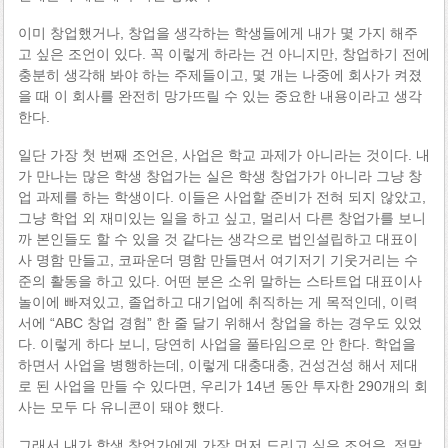
이미 창업했거나, 창업을 생각하는 학생들에게 내가 몇 가지 해주
고 싶은 조언이 있다. 꼭 이렇게 하라는 건 아니지만, 창업하기 전에
충분히 생각해 봐야 하는 주제들이고, 몇 개는 나중에 회사가 켜졌
을 때 이 회사를 완전히 망가뜨릴 수 있는 중요한 내용이라고 생각
한다.
일단 가장 첫 번째 조언은, 사업은 학교 과제가 아니라는 것이다. 내
가 만나는 많은 학생 창업가는 실은 학생 창업가가 아니라 그냥 창
업 과제를 하는 학생이다. 이들은 사업할 준비가 전혀 되지 않았고,
그냥 학업 외 재미있는 일을 하고 싶고, 멀리서 다른 창업가를 보니
까 본인들도 할 수 있을 것 같다는 생각으로 법인설립하고 대표이
사 명함 만들고, 코파운더 명함 만들면서 여기저기 기웃거리는 수
준의 활동을 하고 있다. 어떤 분은 소위 말하는 스타트업 대표이사
놀이에 빠져있고, 졸업하고 대기업에 취직하는 게 목적인데, 이력
서에 “ABC 창업 경험” 한 줄 달기 위해서 창업을 하는 경우도 있었
다. 이렇게 하다 보니, 당연히 사업을 풀타임으로 안 한다. 학업을
하면서 사업을 병행하는데, 이렇게 대충대충, 건성건성 해서 제대
로 된 사업을 만들 수 있다면, 우리가 14년 동안 투자한 290개의 회
사는 모두 다 유니콘이 돼야 했다.
그래서 내가 학생 창업가에게 가장 먼저 드리고 싶은 조언은, 정말