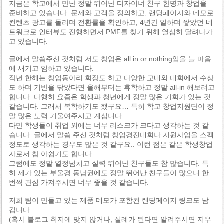
지금은 학교에서 만난 정말 뛰어난 디자이너 친구 한명과 창업을
준비하고 있습니다. 문제와 고객을 정의하고, 랜딩페이지와 데모로
컨텐츠 광고를 돌리며 전환률을 확인하고, 4년간 일하며 쌓았던 네
트워크로 인터뷰도 진행하면서 PMF를 찾기 위해 열심히 달려나가
고 있습니다.
글에서 말씀주신 것처럼 저도 창업은 all in or nothing임을 늘 마음
에 새기고 임하고 있습니다.
작년 한해는 창업동아리 회장도 하고 다양한 교내외 대회에서 수상
도 하며 기반을 닦았다면 올해부터는 휴학하고 정말 all-in 해보려고
합니다. 다행히 요즘은 학생과 청년에게 정말 많은 기회가 있는 것
같습니다. 그래서 복학하기도 했구요… 특히 학교 창업지원단이 정
말 많은 노력 기울여주시고 계십니다.
다만 학생들이 취업 외에는 너무 리스크가 크다고 생각하는 것 같
습니다. 글에서 말씀 주신 것처럼 창업경진대회나 지원사업을 스펙
정도로 생각하는 경우도 많은 것 같구요.. 이런 점은 같은 학생창업
자로서 참 아쉽기도 합니다.
그럼에도 정말 열정넘치고 실력 뛰어난 친구들도 참 많습니다. 특
히 제가 있는 부울경 동남권에도 정말 뛰어난 친구들이 많으니 한
번씩 관심 가져주시면 너무 좋을 것 같습니다.
저희 팀이 만들고 있는 제품 데모가 포함된 랜딩페이지 링크도 남
깁니다.
(혹시 블로그 취지에 맞지 않거나, 실례가 된다면 알려주시면 지우