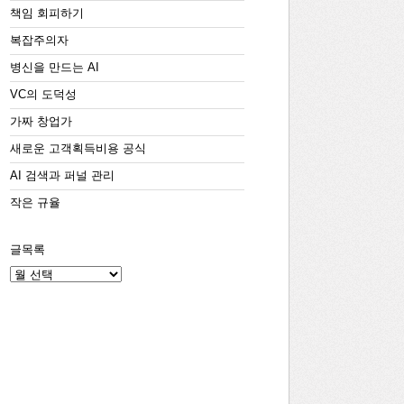
책임 회피하기
복잡주의자
병신을 만드는 AI
VC의 도덕성
가짜 창업가
새로운 고객획득비용 공식
AI 검색과 퍼널 관리
작은 규율
글목록
글
목
록