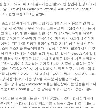
스팀 청소기’였다. 이 회사 잘나가는건 알았지만 창업자 한경희 여사
SJ의 50 Women to Watch지 Wall Street Journal에서
고의 한인 여성 CEO란 말인데.
 홈쇼핑을 통해서 한경희 스팀 청소기를 사서 사용을 하긴 하였
. 9년 전 편하던 공무원 직장을 그만두고 이미
삼성
과
LG
라는 가
잡고 있는 시장에 출사표를 던진 용기 자체가 가상하기도 하였지
으로 무장한 한 ‘아줌마’가 한국이라는 폐쇄적인 사회에서 여성의
 상당히 위험하고 황당한 모험이었다고 한사장님은 당시 상황에
로 스팀 청소기를 만들어야겠다는 발상은 본인의 필요에서 나온것
 탄생 배경에는 한경희 스팀 청소기와 같이 “necessity”가 깊게
리를 굽혀서 빗자루질을 하고, 다시 걸레질을 하는게 너무 불편해서
수 있는 방법이 없을까라는 고민을 하다가 시중에 나와있는 물건
 맘에 안들었어요.” 자, 이 생각과 이런 말은 누구나 다 한번씩 해
보통 사람들은 여기서 그냥 멈춘다. “맘에 안들지만 우짜겠노…파
그냥 사용해야지.”라는 생각을 대부분 사람들은 하지만
다르다. 한사장과 같은 entrepreneur들은 불편함이라는 단점을 비즈니
새로운 Blue Ocean을 만드는 남다른 제주와 끈기가 있는거 같다.
한사장님은 제주 보다는 끈기가 더 많았던거 같다.
한사장의 원래
도 투자해서 6개월만에 스팀 청소기를 만드는거였는데 결국에는 그