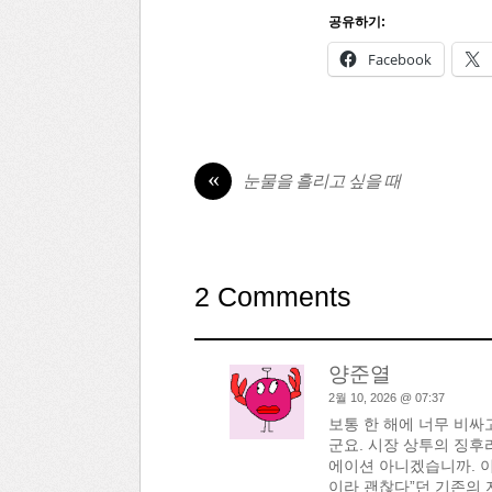
공유하기:
Facebook
«
눈물을 흘리고 싶을 때
2 Comments
양준열
2월 10, 2026 @ 07:37
보통 한 해에 너무 비싸고
군요. 시장 상투의 징후라
에이션 아니겠습니까. 이렇
이라 괜찮다”던 기존의 