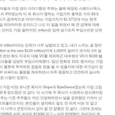
자들과 가장 많이 이야기했던 주제는 올해 예정된 스페이스엑스,
의 IPO였는데 이 세 회사가 원하는 기업가치 총액은 거의 $3.5
이스엑스가 공개적으로 이야기하는 기업가치가 $1.5T인데 이는 한국
 정말 어마어마한 숫자이고 나도 이 일을 하면서 꽤 큰 금액에 대해
는 단어도 가끔 말하지만, trillion은 입에 담기조차 부담스러운 단위
on과 trillion이라는 단위가 너무 남발되고 있고, 내가 느끼는 걸 영어
lion is the new $100 million(이제 1,000억 달러가 과거의 1억 달
 년 전만 해도 미국의 대형 VC를 제외하곤 대부분의 VC가 $10B 밸
사들을 상당히 부담스러워했다. 일단 한화로 15조 원이라는 기업
 이 밸류에 투자하면 정말로 돈을 벌 수 있을지에 대한 의구심이 앞
너무 비싸다는 불평을 계속하면서 아주 꼼꼼하고 깐깐하게 실사하
그런 시절이 있었다.
가장 비싼 유니콘 회사가 Stripe과 ByteDance였는데 가장 고점
00 B 정도였던 것 같다. 이 시기에 두 회사가 시장에서 펀드레이징
해 주는 기존 주주들도 약간 민망해하면서 딜을 공유했던 기억이 난
포트폴리오지만, 본인들이 생각해도 말도 안 되게 비싼 것 같고
자체가 너무나 큰돈이라서 감이 잘 안 잡혔던 것 같다. 그런데 요새는
100B은 마치 과거의 $100M 같고 – 실은 $100M도 우리같이 작