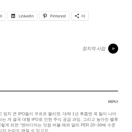
X
LinkedIn
Pinterest
더
»
정치적 사업
REPLY
 덩치 큰 IPO들이 우르르 몰리면, 대략 1년 후쯤엔 꼭 탈이 나더
는 게 결국 대형 IPO로 인한 주식 공급 과잉, 그리고 높아진 밸류
게 되면 “엔비디아는 닷컴 버블 때와 달리 PER 20~30배 수준
지지 논리도 깨질 수 있고요.