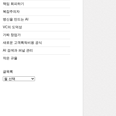
책임 회피하기
복잡주의자
병신을 만드는 AI
VC의 도덕성
가짜 창업가
새로운 고객획득비용 공식
AI 검색과 퍼널 관리
작은 규율
글목록
글
목
록