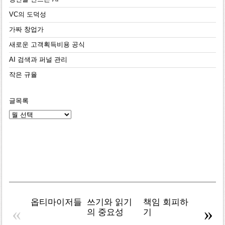
VC의 도덕성
가짜 창업가
새로운 고객획득비용 공식
AI 검색과 퍼널 관리
작은 규율
글목록
글
목
록
옵티마이저들
쓰기와 읽기
책임 회피하
복잡주
«
»
의 중요성
기