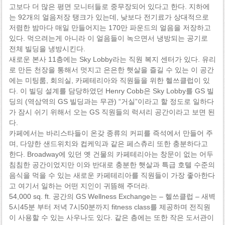
고보다 더 많은 평면 모니터들로 중무장되어 있다고 한다. 지하에
는 92개의 얼음저장 탱크가 있는데, 낮보다 전기료가 상대적으로
저렴한 밤마다 매일 만들어지는 170만 파운드의 얼음을 저장하고
있다. 먹으려는게 아니라 이 얼음들이 녹으면서 냉방되는 공기로
전체 빌딩을 냉방시킨다.
새로운 본사 11층에는 Sky Lobby라는 직원 복지 센터가 있다. 유리
로 만든 천장을 통해서 멋지고 은은한 햇살을 즐길 수 있는 이 공간
에는 미팅룸, 회의실, 카페테리아와 직원들을 위한 헬쓰클럽이 있
다. 이 빌딩 설계를 담당하였던 Henry Cobb은 Sky Lobby를 GS 빌
딩의 (역삼역의 GS 빌딩과는 무관) “거실”이라고 할 정도로 일하다
가 잠시 쉬기 위해서 오는 GS 직원들의 럭셔리 공간이라고 보면 된
다.
카페에서는 바리스타들이 온갖 종류의 커피를 즉석에서 만들어 주
며, 다양한 샌드위치와 컵케익과 같은 페스츄리 또한 충분하다고
한다. Broadway에 있던 옛 건물의 카페테리아는 창문이 없는 어두
침침한 공간이었지만 이와 반대로 충분한 햇살과 특급 호텔 수준의
음식을 먹을 수 있는 새로운 카페테리아를 직원들이 가장 좋아한다
고 여기서 일하는 어떤 지인이 귀뜸해 주더라.
54,000 sq. ft. 공간의 GS Wellness Exchange는 – 헬쓰클럽 – 새벽
5시45분 부터 저녁 7시50분까지 fitness class를 제공하며 전직원
이 사용할 수 있는 사우나도 있다. 같은 층에는 또한 작은 도서관이