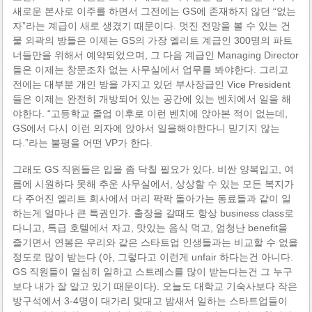
새로운 본사로 이주를 하면서 그전에는 GS에 존재하지 않던 “없는
자”라는 계급이 새로 생겼기 때문이다. 멋진 전망을 볼 수 있는 건
물 외곽의 방들은 이제는 GS의 가장 엘리트 계급인 300명의 파트
너들만을 위해서 예약되었으며, 그 다음 계급인 Managing Director
들은 이제는 창문조차 없는 사무실에서 업무를 봐야한다. 그리고
전에는 대부분 개인 방을 가지고 있던 부사장급인 Vice President
들은 이제는 완전히 개방되어 있는 공간에 있는 벤치에서 일을 해
야한다. “고등학교 졸업 이후로 이런 벤치에 앉아본 적이 없는데,
GS에서 다시 이런 의자에 앉아서 일을해야한다니 믿기지 않는
다.”라는 불평을 어떤 VP가 한다.
그래도 GS 직원들은 입을 좀 닥칠 필요가 있다. 비싼 양복입고, 여
름에 시원하다 못해 추운 사무실에서, 상상할 수 있는 모든 복지가
다 주어진 엘리트 회사에서 머리 팍팍 돌아가는 동료들과 같이 일
하는게 얼마나 큰 특권인가. 출장을 갈때도 항상 business class로
다니고, 특급 호텔에서 자고, 맛있는 음식 먹고, 엄청난 benefit을
즐기면서 연봉은 우리와 같은 스타트업 인생들과는 비교할 수 없을
정도로 많이 받는다 (아, 그렇다고 이런게 unfair 하다는건 아니다.
GS 직원들이 열심히 일하고 스트레스를 많이 받는다는건 그 누구
보다 내가 잘 알고 있기 때문이다). 오늘도 대학교 기숙사보다 작은
방구석에서 3-4명이 대가리 맞대고 밤새서 일하는 스타트업들이