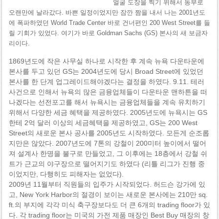
얼굴 도장을 찍기 위해서 동부로
오랜만에 날라갔다. 바쁜 일정이었지만 잠깐 짬을 내서 나는 2001년도
에 폭파하였던 World Trade Center 바로 건너편인 200 West Street를 들
릴 기회가 있었다. 여기가 바로 Goldman Sachs (GS) 본사의 새 보금자
리이다.
1869년도에 작은 사무실 하나로 시작한 후 계속 뉴욕 다운타운에
본사를 두고 있던 GS는 2004년도에 당시 Broad Street에 있었던
본사를 한 단계 업그레이드해야겠다는 결정을 하였다. 9.11. 테러
사건으로 인해서 뉴욕의 많은 금융업체들이 다운타운 맨하튼을 떠
나겠다는 선전포고를 해서 뉴욕시는 금융업체들을 계속 유치하기
위해서 다양한 세금 혜택을 제공하였다. 2005년도에 뉴욕시는 GS
한테 2억 달러 이상의 세금혜택을 제공하였고, GS는 200 West
Street의 새로운 본사 공사를 2005년도 시작하였다. 모든게 순조롭
지만은 않았다. 2007년도에 7톤의 강철이 200미터 높이에서 떨어
져 설계사 한명을 불구로 만들었고, 그 이후에는 18층에서 강철 쉬
트가 근교의 야구장으로 떨어지기도 하였다 (리틀 리그가 진행 중
이었지만, 다행히도 피해자는 없었다).
2009년 11월부터 직원들의 입주가 시작되었다. 허드슨 강가에 있
고, New York Harbor의 절경이 보이는 새로운 본사에는 210만 sq.
ft.의 부지에 각각 미식 축구장보다도 더 큰 6개의 trading floor가 있
다. 각 trading floor는 미국의 가전 제품 매장인 Best Buy 매장의 창