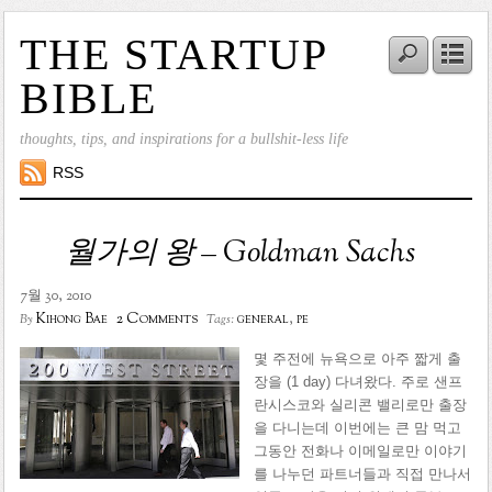
THE STARTUP
BIBLE
thoughts, tips, and inspirations for a bullshit-less life
RSS
월가의 왕 – Goldman Sachs
7월 30, 2010
2 Comments
Kihong Bae
general
,
pe
By
Tags:
몇 주전에 뉴욕으로 아주 짧게 출
장을 (1 day) 다녀왔다. 주로 샌프
란시스코와 실리콘 밸리로만 출장
을 다니는데 이번에는 큰 맘 먹고
그동안 전화나 이메일로만 이야기
를 나누던 파트너들과 직접 만나서