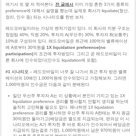
여기서 또 몇 자 적어본다.
전 글에서
이미 가장 흔한 3가지 종류의
preference에 대해서 설명을 했는데 실제로 회사가 liquidate(청산,
정리, 인수 등) 되는 시나리오를 한번 보자.
레드모바일이라는 가상의 벤처기업이 있다. 이 회사의 지분 구조는
창업팀 40%; 직원 20%; 투자자 A(우선주) 30%; 투자자 B(보통주)
10%로 구성되어 있다. 레드모바일은 최근에 100억의 밸류에이션
에 A로부터 30억원을
1X liquidation preference(no
participation)
의 조건에 투자받았다. 그리고 곧 레드모바일이 다
른 회사에 인수되었다(인수도 liquidation에 포함).
#1 시나리오
– 레드모바일이 너무 잘 나가서 최근 투자 받은 밸류
에이션의 10배인 1,000억원에 인수되었다고 가정해보자. 그러면
1,000억원의 인수금은 다음과 같이 분배된다.
일단 우선주 투자자 A는 이 상황에서 본인이 가지고 있는 1X
liquidation preference 권리를 행사할지 안할지 생각을 하는데
솔직히 고민해볼 필요도 없다. 왜냐하면 1X liquidation
preference 권리를 행사하면 우선주 투자자 A한테는 투자 원금
30억원만 돌아가고(배당금은 별도로 지급되는데, 편의상 이 시
나리오에서는 A가 투자한 후 바로 회사가 인수되어서 배당금은
지급되지 않는걸로 가정), 1,000억원에서 남은 970억원이 나머
지 보통주 주주들에게 분배되기 때문이다.