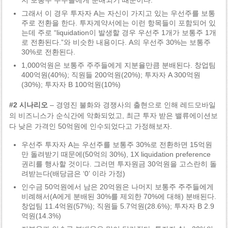
그래서 이 경우 투자자 A는 자신이 가지고 있는 우선주를 보통
주로 전환을 한다. 투자계약서에는 이런 항목들이 포함되어 있
는데 주로 “liquidation이 발생할 경우 우선주 1개가 보통주 1개
로 전환된다.”와 비슷한 내용이다. A의 우선주 30%는 보통주
30%로 전환된다.
1,000억원은 보통주 주주들에게 지분율만큼 분배된다. 창업팀
400억원(40%); 직원들 200억원(20%); 투자자 A 300억원
(30%); 투자자 B 100억원(10%)
#2 시나리오
– 경영진 불화와 경쟁사의 출현으로 인해 레드모바일
의 비즈니스가 순식간에 악화되었고, 최근 투자 받은 밸류에이션보
다 낮은 가격인 50억원에 인수되었다고 가정해보자.
우선주 투자자 A는 우선주를 보통주 30%로 전환하면 15억원
만 돌려받기 때문에(50억의 30%), 1X liquidation preference
권리를 행사할 것이다. 그러면 투자원금 30억원을 고스란히 돌
려받는다(배당금은 ‘0’ 이라 가정)
인수금 50억원에서 남은 20억원은 나머지 보통주 주주들에게
비례해서(A에게 분배된 30%를 제외한 70%에 대해) 분배된다.
창업팀 11.4억원(57%); 직원들 5.7억원(28.6%); 투자자 B 2.9
억원(14.3%)