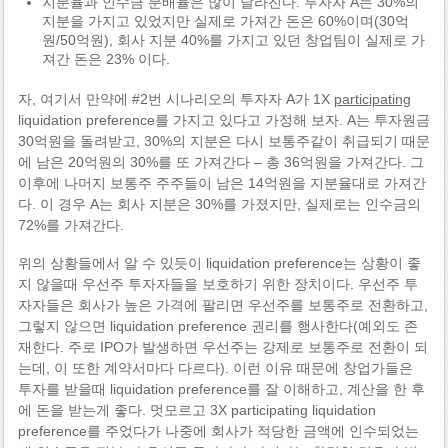
지분율과 인수금 분배율은 많이 달라진다. 투자자 A는 30%의
지분을 가지고 있었지만 실제로 가져간 돈은 60%이며(30억
원/50억원), 회사 지분 40%를 가지고 있던 창업팀이 실제로 가
져간 돈은 23% 이다.
자, 여기서 만약에 #2번 시나리오의 투자자 A가 1X
participating
liquidation preference를 가지고 있다고 가정해 보자. A는 투자원금
30억원을 돌려받고, 30%의 지분은 다시 보통주같이 취급되기 때문
에 남은 20억원의 30%를 또 가져간다 – 총 36억원을 가져간다. 그
이후에 나머지 보통주 주주들이 남은 14억원을 지분율대로 가져간
다. 이 경우 A는 회사 지분은 30%를 가졌지만, 실제로는 인수금의
72%를 가져간다.
위의 상황들에서 알 수 있듯이 liquidation preference는 상황이 좋
지 않을때 우선주 투자자들을 보호하기 위한 장치이다. 우선주 투
자자들은 회사가 높은 가격에 팔리면 우선주를 보통주로 전환하고,
그렇지 않으면 liquidation preference 권리를 행사한다(예외도 존
재한다. 주로 IPO가 발생하면 우선주는 강제로 보통주로 전환이 되
는데, 이 또한 계약서마다 다르다). 이런 이유 때문에 창업가들은
투자를 받을때 liquidation preference를 잘 이해하고, 계산을 한 후
에 돈을 받는게 좋다. 멋모르고 3X participating liquidation
preference를 주었다가 나중에 회사가 적당한 금액에 인수되었는