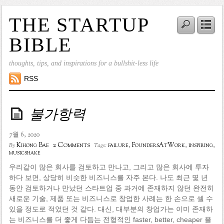
THE STARTUP
BIBLE
thoughts, tips, and inspirations for a bullshit-less life
RSS
불가항력
7월 6, 2020
2 Comments
Kihong Bae
failure
,
FoundersAtWork
,
inspiring
,
By
Tags:
musicshake
우리같이 많은 회사를 검토하고 만나고, 그리고 많은 회사에 투자
하다 보면, 상당히 비슷한 비즈니스를 자주 본다. 나도 최근 몇 년
동안 검토하거나 만났던 스타트업 중 과거에 존재하지 않던 완전히
새로운 기술, 제품 또는 비즈니스로 창업한 사례는 한 손으로 셀 수
있을 정도로 적었던 것 같다. 대신, 대부분의 창업가는 이미 존재하
는 비즈니스를 더 좋게 다듬는 전형적인 faster, better, cheaper 플