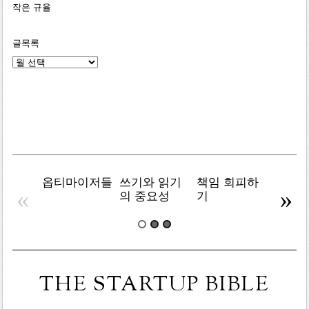
작은 규율
글목록
글
목
록
옵티마이저들
쓰기와 읽기
책임 회피하
복잡주
«
»
의 중요성
기
THE STARTUP BIBLE