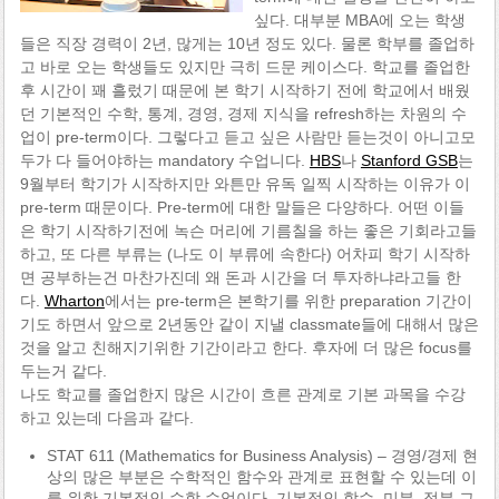
싶다. 대부분 MBA에 오는 학생
들은 직장 경력이 2년, 많게는 10년 정도 있다. 물론 학부를 졸업하
고 바로 오는 학생들도 있지만 극히 드문 케이스다. 학교를 졸업한
후 시간이 꽤 흘렀기 때문에 본 학기 시작하기 전에 학교에서 배웠
던 기본적인 수학, 통계, 경영, 경제 지식을 refresh하는 차원의 수
업이 pre-term이다. 그렇다고 듣고 싶은 사람만 듣는것이 아니고모
두가 다 들어야하는 mandatory 수업니다.
HBS
나
Stanford GSB
는
9월부터 학기가 시작하지만 와튼만 유독 일찍 시작하는 이유가 이
pre-term 때문이다. Pre-term에 대한 말들은 다양하다. 어떤 이들
은 학기 시작하기전에 녹슨 머리에 기름칠을 하는 좋은 기회라고들
하고, 또 다른 부류는 (나도 이 부류에 속한다) 어차피 학기 시작하
면 공부하는건 마찬가진데 왜 돈과 시간을 더 투자하냐라고들 한
다.
Wharton
에서는 pre-term은 본학기를 위한 preparation 기간이
기도 하면서 앞으로 2년동안 같이 지낼 classmate들에 대해서 많은
것을 알고 친해지기위한 기간이라고 한다. 후자에 더 많은 focus를
두는거 같다.
나도 학교를 졸업한지 많은 시간이 흐른 관계로 기본 과목을 수강
하고 있는데 다음과 같다.
STAT 611 (Mathematics for Business Analysis) – 경영/경제 현
상의 많은 부분은 수학적인 함수와 관계로 표현할 수 있는데 이
를 위한 기본적인 수학 수업이다. 기본적인 함수, 미분, 적분 그