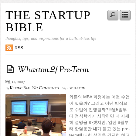
THE STARTUP
BIBLE
thoughts, tips, and inspirations for a bullshit-less life
RSS
Wharton의 Pre-Term
8월 12, 2007
No Comments
Kihong Bae
wharton
By
Tags:
와튼의 MBA 과정에는 어떤 수업
이 있을까? 그리고 어떤 방식으
로 수업이 진행될까? 9월5일부
터 정식학기가 시작하면 더 자세
히 설명을 하겠지만, 일단 8월부
터 한달동안 내가 듣고 있는 pre-
term에 대한 설명을 간단히 하고