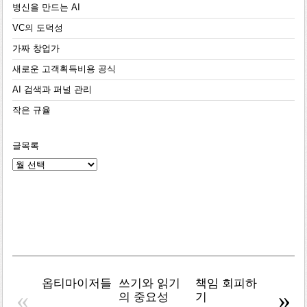
병신을 만드는 AI
VC의 도덕성
가짜 창업가
새로운 고객획득비용 공식
AI 검색과 퍼널 관리
작은 규율
글목록
글
목
록
옵티마이저들
쓰기와 읽기
책임 회피하
복잡주
«
»
의 중요성
기