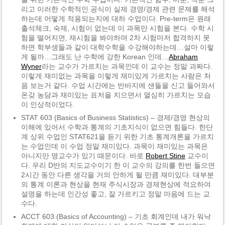
리고 이러한 수학적인 공식이 실제 경영/경제 관련 문제를 해석
하는데 어떻게 적용되는지에 대하 수업이다. Pre-term은 원래
출석체크, 숙제, 시험이 없는데 이 과목만 시험을 본다. 수학 시
험을 떨어지면, 재시험을 봐야하며 2차 시험마저 합격하지 못
하면 학부생들과 같이 대학수학을 수강해야하는데…설마 이렇
게 될까…그래도 난 수학에 강한 Korean 인데…
Abraham
Wyner
라는 교수가 가르치는 과목인데 이 교수는 정말 괴짜다.
이렇게 재미없는 과목을 이렇게 재미있게 가르치는 사람은 처
음 보는거 같다. 수업 시간에는 반바지에 샌들을 신고 들어와서
온갖 농담과 재미있는 표저을 지으면서 열심히 가르치는 모습
이 인상적이었다.
STAT 603 (Basics of Business Statistics) – 경제/경영 현상의
이해에 있어서 수학과 통계의 기초지식이 없으면 힘들다. 한단
계 상위 수업인 STAT621을 듣기 위한 기초 통계개론을 가르치
는 수업인데 이 수업 정말 재미있다. 과목이 재미있는 과목은
아니지만 명교수가 있기 때문이다. 바로
Robert Stine
교수이
다. 우리 D반의 지도교수이기 한 이 교수의 강의를 한번 들으면
2시간 동안 다른 생각을 거의 안하게 될 만큼 재미있다. 대부분
의 통계 이론과 현상을 현재 주식시장과 경제현상에 적요하여
설명을 하는데 인간성 좋고, 잘 가르키고 정말 마음에 드는 교
수다.
ACCT 603 (Basics of Accounting) – 기초 회계인데 내가 워낙