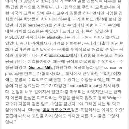
이라서 크 강당에서 한다)에서 가 cohort 별로 진행되며 대부분 질
문/답변 형식으로 진행된다. 난 개인적으로 주입식 교육보다는 이
런 미국의 교육이 맘에 든다. 교수가 질문을 하나 던지면 다양한 경
험을 해본 학생들이 한마디씩 하는데, 내가 한번도 생각해 보지 않
았던 다양한 perspective를 경험할 수 있어서 이런 미국식 수업에
대한 가치를 요즈음은 매일같이 느끼고 있다. 특히 몇일 전에
MGEC603 과목에서는 elasticity라는 거에 대해서 이야기를 하고
있었다. 즉, 내 경쟁회사가 가격을 인하하면, 우리의 매출에 어떤 변
화가 얼마만큼 일어날까라는 문제를 수학적으로 해결할 수 있는 공
식과 비슷한데 나는
마이크로소프트
에서 내 경험을 바탕으로 수요/
공급 관계는 예측불가하기 때문에 공식으로 설명할 수 없다라는 주
장을 하였고,
General Mills
(하겐다즈, 요플레등과 같은 consumer
product를 만드는 대형회사) 라는 회사에서 근무하던 우리반 여자
애는 분명히 수학적으로 해결할 수 있다는 주장을 하였는데 그 와
중에 다른 동료들과 교수가 다양한 feedback과 input을 제시하였
다. 논쟁이 너무 길어져서 일단 대충 마무리는 하였지만 나는 끝까
지 이론과 현실은 다르다라는 주장을 굽히지 않았고 결국 Weigelt
교수가 다음과 같은 말로 수업을 끝냈다. “야 그러면 나는 뭐 먹고
살아야하냐. Kihong,
마이크로소프트
같은 독점회사는 아마도 수요/
공급에 대해서 고민을 하지 않아도 되지만 다른 회사들은 그렇지
않다.”