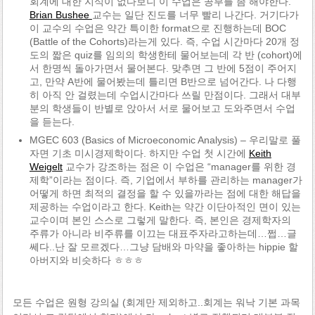
회계에 대한 지식이 없다보니 이 수업은 공부를 좀 해야한다.
Brian Bushee
교수는 일단 진도를 너무 빨리 나간다. 거기다가
이 교수의 수업은 약간 특이한 format으로 진행하는데 BOC
(Battle of the Cohorts)라는게 있다. 즉, 수업 시간마다 20개 정
도의 짧은 quiz를 임의의 학생한테 물어보는데 각 반 (cohort)에
서 한명씩 돌아가면서 물어본다. 맞추면 그 반에 5점이 주어지
고, 만약 A반에 물어봤는데 틀리면 B반으로 넘어간다. 나 다행
히 아직 안 걸렸는데 수업시간마다 쓰릴 만점이다. 그래서 대부
분의 학생들이 반별로 앉아서 서로 물어보고 도와주면서 수업
을 듣는다.
MGEC 603 (Basics of Microeconomic Analysis) – 우리말로 풀
자면 기초 미시경제학이다. 하지만 수업 첫 시간에
Keith
Weigelt
교수가 강조하는 점은 이 수업은 “manager를 위한 경
제학”이라는 점이다. 즉, 기업에서 부하를 관리하는 manager가
어떻게 하면 최적의 결정을 할 수 있을까라는 점에 대한 해답을
제공하는 수업이라고 한다. Keith는 약간 이단아적인 면이 있는
교수이며 본인 스스로 그렇게 말한다. 즉, 본인은 경제학자의
주류가 아니라 비주류를 이끄는 대표주자라고하는데…쩝…글
쎄다..난 잘 모르겠다…그냥 담배와 마약을 좋아하는 hippie 할
아버지와 비슷하다 ㅎㅎㅎ
모든 수업은 원형 강의실 (회계만 제외하고..회계는 워낙 기본 과목