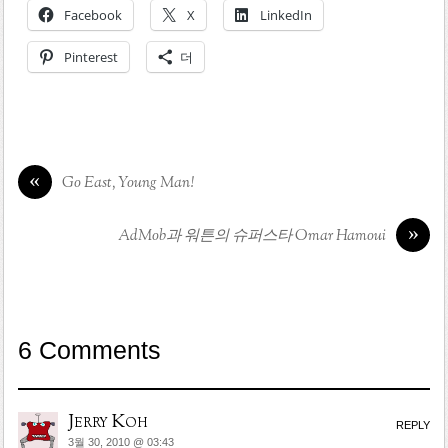
Facebook
X
LinkedIn
Pinterest
더
«
Go East, Young Man!
»
AdMob과 워튼의 슈퍼스타 Omar Hamoui
6 Comments
Jerry Koh
REPLY
3월 30, 2010 @ 03:43