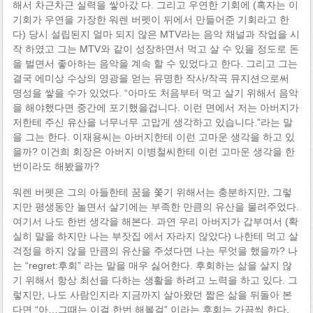
해서 차근차근 실력을 쌓아갔 다. 그리고 우연한 기회에 (혹자는 이
기회가 우연을 가장한 워렌 버펫이 뒤에서 만들어준 기회라고 한
다) 당시 설립된지 얼마 되지 않은 MTV라는 음악 채널과 작업을 시
작 하였고 그는 MTV와 같이 성장하면서 먹고 살 수 있을 정도로 돈
을 벌면서 좋아하는 음악을 계속 할 수 있었다고 한다. 그리고 그는
결국 에미상 수상의 영광을 얻는 유명한 작사/작곡 뮤지션으로써
명성을 쌓을 수가 있었다. “아마도 처음부터 먹고 살기 위해서 음악
을 해야했다면 중간에 포기했을겁니다. 이런 면에서 저는 아버지가
저한테 주신 유산을 너무너무 고맙게 생각하고 있습니다.”라는 말
을 그는 한다. 이재용씨는 아버지한테 이런 고마운 생각을 하고 있
을까? 이건희 회장은 아버지 이병철씨한테 이런 고마운 생각을 한
번이라도 해봤을까?
워렌 버펫은 그의 아들한테 꿈을 쫓기 위해서는 충분하지만, 그렇
지만 평생동안 놀면서 살기에는 부족한 만큼의 유산을 물려주었다.
여기서 나도 한번 생각을 해본다. 과연 우리 아버지가 갑부여서 (확
실히 말을 하지만 나는 부잣집 에서 자라지 않았다) 나한테 먹고 살
걱정을 하지 않을 만큼의 유산을 주셨다면 나는 무엇을 했을까? 나
는 “regret:후회” 라는 말을 매우 싫어한다. 후회하는 삶을 살지 않
기 위해서 항상 최선을 다하는 생활을 하려고 노력을 하고 있다. 그
렇지만, 나도 사람인지라 지금까지 살아왔던 짧은 삶을 뒤돌아 본
다면 “아…그때는 이걸 한번 해볼걸” 이라는 후회는 가끔씩 한다.