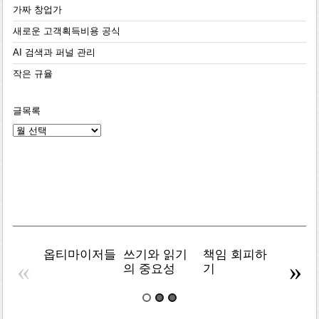
가짜 창업가
새로운 고객획득비용 공식
AI 검색과 퍼널 관리
작은 규율
글목록
글
목
록
옵티마이저들
쓰기와 읽기
책임 회피하
복잡주
«
»
의 중요성
기