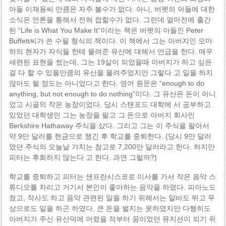
아들 이재용씨 만큼은 자주 볼수가 없다. 아니, 버펫의 아들에 대한
소식은 언론을 통해서 전혀 접할수가 없다. 그런데 얼마전에 출간
된 “Life is What You Make It”이라는 책은 버펫의 아들인 Peter
Buffett씨가 쓴 수필 형식의 책이다. 이 책에서 그는 아버지인 오마
하의 현자가 자식들 한테 물려준 유산에 대해서 언급을 한다. 매우
세련된 표현을 썼는데, 그는 19살이 되었을때 아버지가 하고 싶은
걸 다 할 수 있을만큼의 유산을 물려주었지만 그렇다 고 일을 하지
않아도 될 정도는 아니었다고 한다. 영어 원문은 “enough to do
anything, but not enough to do nothing”이다. 그 유산은 돈이 아니
었고 시골의 작은 농장이었다. 당시 스탠포드 대학에 서 공부하고
있었던 대학생인 그는 농장을 팔고 그 돈으로 아버지 회사인
Berkshire Hathaway 주식을 샀다. 그리고 그는 이 주식을 팔아서
약 9만 달러를 현금으로 챙긴 후 학교를 중퇴한다. (당시 9만 달러
였던 주식의 오늘날 가치는 참고로 7,200만 달러라고 한다. 하지만
피터는 후회하지 않는다 고 한다. 과연 그럴까?)
학교를 중퇴하고 피터는 샌프란시스코로 이사를 가서 작은 음악 스
튜디오를 차리고 거기서 본인이 좋아하는 음악을 하였다. 피아노도
쳤고, 작사도 하고 음악 관련된 일을 하기 위해서는 알바도 뛰고 무
상으로도 일을 하곤 하였다. 큰 돈을 벌지는 못하였지만 다행히도
아버지가 주신 유산덕에 어렸을 적부터 꿈이었던 뮤지션이 되기 위