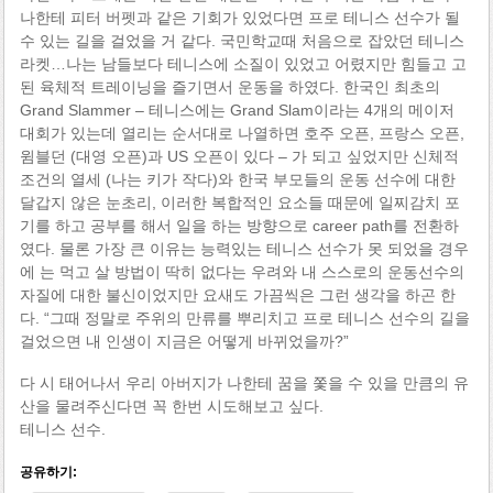
나한테 피터 버펫과 같은 기회가 있었다면 프로 테니스 선수가 될
수 있는 길을 걸었을 거 같다. 국민학교때 처음으로 잡았던 테니스
라켓…나는 남들보다 테니스에 소질이 있었고 어렸지만 힘들고 고
된 육체적 트레이닝을 즐기면서 운동을 하였다. 한국인 최초의
Grand Slammer – 테니스에는 Grand Slam이라는 4개의 메이저
대회가 있는데 열리는 순서대로 나열하면 호주 오픈, 프랑스 오픈,
윔블던 (대영 오픈)과 US 오픈이 있다 – 가 되고 싶었지만 신체적
조건의 열세 (나는 키가 작다)와 한국 부모들의 운동 선수에 대한
달갑지 않은 눈초리, 이러한 복합적인 요소들 때문에 일찌감치 포
기를 하고 공부를 해서 일을 하는 방향으로 career path를 전환하
였다. 물론 가장 큰 이유는 능력있는 테니스 선수가 못 되었을 경우
에 는 먹고 살 방법이 딱히 없다는 우려와 내 스스로의 운동선수의
자질에 대한 불신이었지만 요새도 가끔씩은 그런 생각을 하곤 한
다. “그때 정말로 주위의 만류를 뿌리치고 프로 테니스 선수의 길을
걸었으면 내 인생이 지금은 어떻게 바뀌었을까?”
다 시 태어나서 우리 아버지가 나한테 꿈을 쫓을 수 있을 만큼의 유
산을 물려주신다면 꼭 한번 시도해보고 싶다.
테니스 선수.
공유하기: