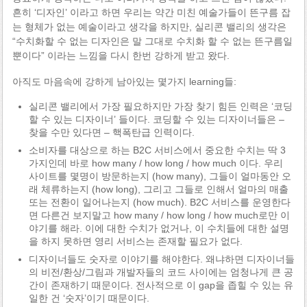
흔히 ‘디자인’ 이라고 하면 우리는 약간 미친 예술가들이 뜬구름 잡
는 형체가 없는 예술이라고 생각을 하지만, 실리콘 밸리의 생각은
“수치화할 수 없는 디자인은 말 그대로 수치화 할 수 없는 뜬구름일
뿐이다” 이라는 느낌을 다시 한번 강하게 받고 왔다.
아직도 마음속에 강하게 남아있는 몇가지 learning들:
실리콘 밸리에서 가장 필요하지만 가장 찾기 힘든 인력은 ‘코딩
할 수 있는 디자이너’ 들이다. 코딩할 수 있는 디자이너들은 –
찾을 수만 있다면 – 핵폭탄급 인력이다.
소비자를 대상으로 하는 B2C 서비스에서 중요한 수치는 딱 3
가지인데 바로 how many / how long / how much 이다. 우리
사이트를 몇명이 방문하는지 (how many), 그들이 얼마동안 오
래 체류하는지 (how long), 그리고 그들로 인해서 얼마의 매출
또는 전환이 일어나는지 (how much). B2C 서비스를 운영한다
면 다른건 보지말고 how many / how long / how much로만 이
야기를 해라. 이에 대한 수치가 없거나, 이 수치들에 대한 설명
을 하지 못하면 영리 서비스는 존재할 필요가 없다.
디자이너들도 숫자로 이야기를 해야한다. 왜냐하면 디자이너들
의 비전/환상/그림과 개발자들의 코드 사이에는 엄청나게 큰 공
간이 존재하기 때문이다. 전사적으로 이 gap을 좁힐 수 있는 유
일한 건 ‘숫자’이기 때문이다.