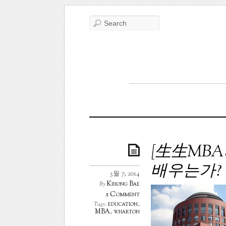
[生生MB
배우는가?
3월 7, 2014
Kihong Bae
By
1 Comment
education
,
Tags:
MBA
,
wharton