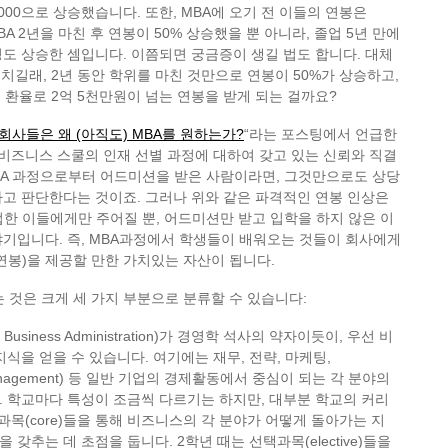
1,000으로 상승했습니다. 또한, MBA에 오기 전 이들의 연봉은
MBA 2년을 마친 후 연봉이 50% 상승했을 뿐 아니라, 졸업 5년 만에
) 정도 상승한 셈입니다. 이쯤되면 궁금증이 생길 법도 합니다. 대체
치길래, 2년 동안 학위를 마친 것만으로 연봉이 50%가 상승하고,
재 환율로 2억 5천만원이 넘는 연봉을 받게 되는 걸까요?
회사들은 왜 (아직도) MBA를 원하는가?
“라는 포스팅에서 언급한
 비즈니스 스쿨의 인재 선별 과정에 대하여 갖고 있는 신뢰와 직결
BA 과정으로부터 어드미션을 받은 사람이라면, 그것만으로도 상당
고 판단한다는 것이죠. 그러나 위와 같은 파격적인 연봉 인상은
업한 이들에게만 주어질 뿐, 어드미션만 받고 입학을 하지 않은 이
기입니다. 즉, MBA과정에서 학생들이 배워오는 것들이 회사에게
연봉)을 제공할 만한 가치있는 자산이 됩니다.
는 것은 크게 세 가지 부분으로 분류할 수 있습니다:
 of Business Administration)가 경영학 석사의 약자이듯이, 우선 비
지식을 얻을 수 있습니다. 여기에는 재무, 전략, 마케팅,
n Management) 등 일반 기업의 경제활동에서 중심이 되는 각 분야의
 학교마다 특성이 조금씩 다르기는 하지만, 대부분 학교의 커리
과목(core)들을 통해 비즈니스의 각 분야가 어떻게 돌아가는 지
갖추는 데 초점을 둡니다. 2학년 때는 선택과목(elective)들을