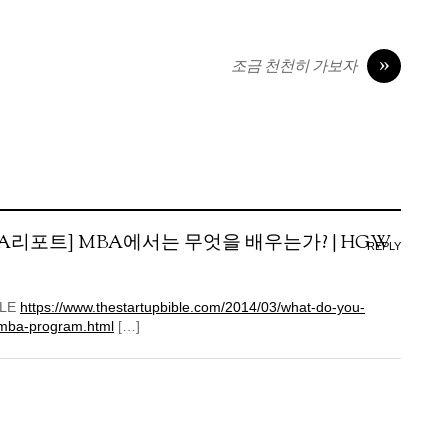
»
조금 천천히 가보자
生MBA리포트] MBA에서는 무엇을 배우는가? | HGW
REPLY
BLE
https://www.thestartupbible.com/2014/03/what-do-you-
-mba-program.html
[…]