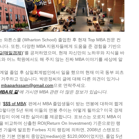
와튼스쿨 (Wharton School) 졸업한 후 현재 Top MBA 전문 컨
다. 또한, 다양한 MBA 지원자들에게 도움을 준 경험을 기반으
는길(매일경제)
“를 공저하였으며, 현재 자신만의 노하우와 지식을 바
드와 어느 학원에서도 해 주지 않는 진짜 MBA 이야기를 세상에 알
계열 졸업 후 삼일회계법인에서 일을 했으며 현재 미국 동부 피츠
 거주하고 있습니다. 박은정씨의 글에 대해 다른 의견이 있거나
면
mbaparkssam@gmail.com
으로 연락주세요.
MBA의 길
‘
에 가시면 MBA 관련 더 많은 정보가 있습니다.
‘
$$$ of MBA
‘ 편에서 MBA 졸업생들이 받는 연봉에 대하여 짧게
그렇다면 5년 뒤에 이들의 연봉 추이는 어떻게 될까요? 미국 경제
랭킹이 이에 대한 실마리를 제공합니다. 포브스는 오로지 MBA 이
비교하여 산출한 ROI(Return On Investment) 기준으로만 랭
년 가을에 발표한 Forbes 지의 랭킹에 의하면, 2008년 스탠포드
 기본 연봉의 중앙값(median)은 $120,000이었지만, 졸업 5년