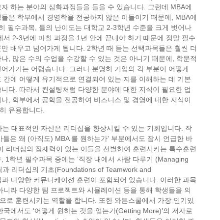
자 하는 분야의 심화과정들을 들을 수 있습니다. 그런데 MBA에
생들은 학부에서 경영학을 전공하지 않은 이들이기 때문에, MBA에
특히 필수과목, 들의 난이도는 대학교 2-3학년 수준을 크게 벗어나
에서 2-3년에 마칠 과정을 1년 안에 끝내야 하기 때문에 정말 필수
만 배우고 넘어가게 됩니다. 2학년 때 듣는 선택과목들은 훨씬 더
나, 많은 수의 수업을 수강할 수 있는 것은 아니기 때문에, 학문적
얻어가기는 어렵습니다. 그러나 분명히 기업의 각 부분이 어떻게
 간에 어떻게 유기적으로 연결되어 있는 지를 이해하는 데 기본
니다. 따라서 컨설팅처럼 다양한 분야에 대한 지식이 필요한 업
나, 학부에서 공학을 전공하여 비즈니스 및 경영에 대한 지식이
히 유용합니다.
하는 대표적인 자산은 리더십을 향상시킬 수 있는 기회입니다. 작
들은 왜 (아직도) MBA 를 원하는가’ 부분에서도 잠시 언급한 바
이미 리더십의 잠재력이 있는 이들을 선별하여 훈련시키는 특수훈련
 1학년 필수과목 중에는 ‘직장 내에서 사람 다루기 (Managing
‘팀웍과 리더십의 기초(Foundations of Teamwork and
는 수업과 다양한 커뮤니케이션 훈련이 포함되어 있습니다. 이러한 과목
아니라 다양한 팀 프로젝트와 시뮬레이션 등을 통해 학생들을 의
으로 훈련시키는 역할을 합니다. 또한 와튼스쿨에서 가장 인기있
국에서도 ‘어떻게 원하는 것을 얻는가(Getting More)’의 저자로