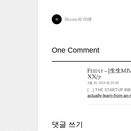
«
Bitcoin의 미래
One Comment
Feedly – [生
XX/7
3월 16, 2014 @ 23:39
[…] THE STARTUP BI
actually-learn-from-an
댓글 쓰기