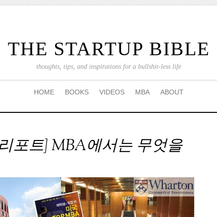
THE STARTUP BIBLE
thoughts, tips, and inspirations for a bullshit-less life
HOME
BOOKS
VIDEOS
MBA
ABOUT
A리포트] MBA에서는 무엇을