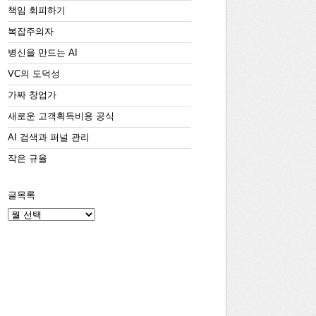
책임 회피하기
복잡주의자
병신을 만드는 AI
VC의 도덕성
가짜 창업가
새로운 고객획득비용 공식
AI 검색과 퍼널 관리
작은 규율
글목록
글
목
록