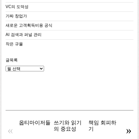
VC의 도덕성
가짜 창업가
새로운 고객획득비용 공식
AI 검색과 퍼널 관리
작은 규율
글목록
글
목
록
옵티마이저들
쓰기와 읽기
책임 회피하
복잡주
«
»
의 중요성
기