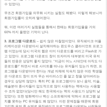
수 있었다).
무조건 회원가입을 의무화 시키는 실험도 해봤다. 이렇게 해보니까
회원가입률이 오히려 떨어졌다.
뭐, 이런 여러가지 실험들을 통해서 한때는 회원가입율을 거의
60% 까지 올렸던 기억이 난다.
3. 프로그램 다운로드
– 쉽지 않은 마찰점이었다. 뮤직쉐이크 어플
리케이션은 다운받아서 설치해야하는 윈도우스 클라이언트 프로그
램 이었는데 당시 미국의 웹은 이미 다운로드를 버리고 Flash로 가
고 있었다. 프로그램 다운로드 창이 뜨자마자 대부분의 미국 유저
들의 반응은 상당히 좋지 않았다. “지금이 어느 시대인데 아직도 다
운로드를!” 하면서 바로 사이트를 떠나는 유저들이 있는가 하면, 프
로그램을 다운받아야 한다는 개념 자체에 익숙치 않은 어린 학생들
은 다운로드 창이 뜨자 무슨 바이러스인 줄 알고 창을 닫아버리는
경우도 상당히 많았다. 특히 PC 용 프로그램이다 보니 음악, 미술,
예술분야 종사자들이 압도적으로 많이 사용하는 맥에서는 사용할
수 조차 없었다(당시만 해도 한국에서는 맥의 사용도가 상당히 낮
았었다). 또한 방화벽이나 백신 소프트웨어에 막혀서 프로그램 설
치를 못하는 PC 유저들도 꽤 많았다. 이런 문제점들 때문에 회원
가입한 유저 중 실제로 뮤직쉐이크 프로그램을 다운받는 사람들은