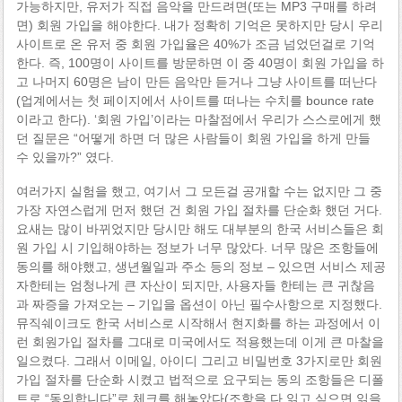
가능하지만, 유저가 직접 음악을 만드려면(또는 MP3 구매를 하려
면) 회원 가입을 해야한다. 내가 정확히 기억은 못하지만 당시 우리
사이트로 온 유저 중 회원 가입율은 40%가 조금 넘었던걸로 기억
한다. 즉, 100명이 사이트를 방문하면 이 중 40명이 회원 가입을 하
고 나머지 60명은 남이 만든 음악만 듣거나 그냥 사이트를 떠난다
(업계에서는 첫 페이지에서 사이트를 떠나는 수치를 bounce rate
이라고 한다). ‘회원 가입’이라는 마찰점에서 우리가 스스로에게 했
던 질문은 “어떻게 하면 더 많은 사람들이 회원 가입을 하게 만들
수 있을까?” 였다.
여러가지 실험을 했고, 여기서 그 모든걸 공개할 수는 없지만 그 중
가장 자연스럽게 먼저 했던 건 회원 가입 절차를 단순화 했던 거다.
요새는 많이 바뀌었지만 당시만 해도 대부분의 한국 서비스들은 회
원 가입 시 기입해야하는 정보가 너무 많았다. 너무 많은 조항들에
동의를 해야했고, 생년월일과 주소 등의 정보 – 있으면 서비스 제공
자한테는 엄청나게 큰 자산이 되지만, 사용자들 한테는 큰 귀찮음
과 짜증을 가져오는 – 기입을 옵션이 아닌 필수사항으로 지정했다.
뮤직쉐이크도 한국 서비스로 시작해서 현지화를 하는 과정에서 이
런 회원가입 절차를 그대로 미국에서도 적용했는데 이게 큰 마찰을
일으켰다. 그래서 이메일, 아이디 그리고 비밀번호 3가지로만 회원
가입 절차를 단순화 시켰고 법적으로 요구되는 동의 조항들은 디폴
트로 “동의합니다”로 체크를 해놓았다(조항을 다 읽고 싶으면 읽을