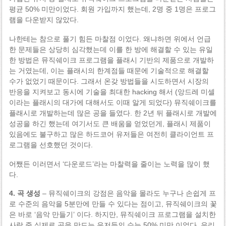
평균 50% 미만이었다. 회원 가입까지 했는데, 2명 중 1명은 프로그
램을 다운받지 않았다.
나한테는 참으로 풀기 힘든 마찰점 이었다. 왜냐하면 위에서 언급
한 문제들은 상당히 심각했는데 이를 한 방에 해결할 수 있는 유일
한 방법은 뮤직쉐이크 프로그램을 플래시 기반의 제품으로 개발하
는 거였는데, 이는 플래시의 한계점들 때문에 기술적으로 해결할
수가 없었기 때문이다. 그래서 온갖 방법들을 시도하면서 시장의
반응을 지켜보고 동시에 기술을 최대한 hacking 해서 (앙드레 미셀
이라는 플래시의 대가에 대해서도 이때 알게 되었다) 뮤직쉐이크를
플래시로 개발하는데 많은 공을 들였다. 한 2년 뒤 플래시로 개발에
성공을 하긴 했는데 여기서도 큰 배움을 얻었던게, 플래시 제품이
있음에도 불구하고 많은 하드코어 유저들은 여전히 클라이언트 프
로그램을 선호했던 것이다.
어쨌든 이러면서 ‘다운로드’라는 마찰력을 줄이는 노력을 많이 했
다.
4. 곡 생성
– 뮤직쉐이크의 강점은 음악을 몰라도 누구나 손쉽게 프
로 수준의 음악을 5분만에 만들 수 있다는 점이고, 뮤직쉐이크의 꽃
은 바로 ‘음악 만들기’ 이다. 하지만, 뮤직쉐이크 프로그램을 설치한
사람 중 실제로 곡을 만드는 유저들의 수는 50% 미만 이었다. 우리