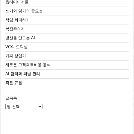
옵티마이저들
쓰기와 읽기의 중요성
책임 회피하기
복잡주의자
병신을 만드는 AI
VC의 도덕성
가짜 창업가
새로운 고객획득비용 공식
AI 검색과 퍼널 관리
작은 규율
글목록
글
목
록