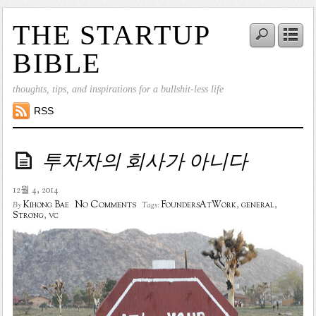
THE STARTUP
BIBLE
thoughts, tips, and inspirations for a bullshit-less life
RSS
투자자의 회사가 아니다
12월 4, 2014
No Comments
Kihong Bae
FoundersAtWork
,
general
,
By
Tags:
Strong
,
vc