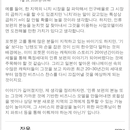
7월 18, 2016 @ 09:46
예를 들어, 한 지역의 니치 시장을 잘 파악해서 인구배율로 그 시장
의 곱하기 n을 할 수도 있겠지만 ‘니치’라는 말이 갖고있는 특성상
곱하기 n이 잘 안될 확률이 높을 것이라 생각합니다. 하지만, 인류
보편의 본능을 눈치껏 잘 찾아내서 그것을 이용하는 사업모델이라
면 도전해볼 만한 가치가 있다고 생각합니다.
포켓몬 고를 통해 많은 분들이 지적하고 있는 바이기도 하지만, ‘기
술’ 보다는 ‘닌텐도’와 손을 잡은 것이 신의 한수였다 말하는 것의
배경에는, 이미 포켓몬 이라는 캐릭터와 스토리가 20여년간이라는
세월을 통해 특정세대의 인류 보편의 이야기가 되어버렸다는 것에
주목해야 할 것 같습니다. 그리고 일본이 쌓아온 애니메이션 속의
수많은 캐릭터들이 그것을 보고 자라온 최근 20~30년간의 세대로
부터 엄청찬 비즈니스 챤스를 다시 끄집어낼 것을 예상하게 되는
것이지요.
이야기가 길어졌지만, 제 생각을 정리하자면, ‘인류 보편의 본능 또
는 그것에 가까운 것에 기반한 비즈니스 모델을 만들어내면 로컬성
을 벗어나 상당 부분 새로운 지역의 고객에게 침투할 수 있는 가능
성이 높아지며, 그 서비스의 완결성을 높이기 위한 파인튜닝이 현
지 파트너 등을 통해 이뤄져야 하는게 아닌가’ 입니다.
장웅