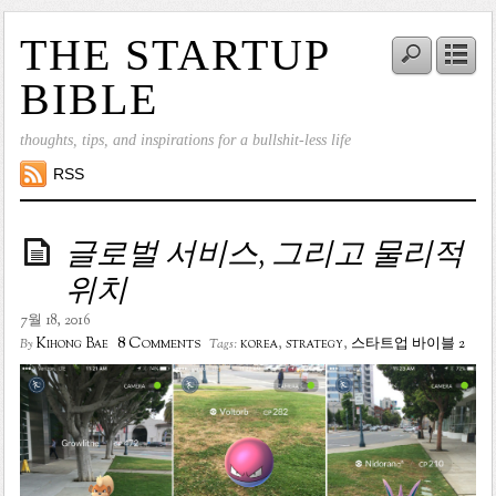
THE STARTUP
BIBLE
thoughts, tips, and inspirations for a bullshit-less life
RSS
글로벌 서비스, 그리고 물리적
위치
7월 18, 2016
8 Comments
Kihong Bae
korea
,
strategy
,
스타트업 바이블 2
By
Tags: