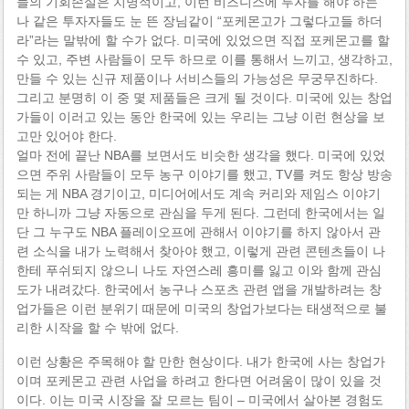
들의 기회손실은 치명적이고, 이런 비즈니스에 투자를 해야 하는
나 같은 투자자들도 눈 뜬 장님같이 “포케몬고가 그렇다고들 하더
라”라는 말밖에 할 수가 없다. 미국에 있었으면 직접 포케몬고를 할
수 있고, 주변 사람들이 모두 하므로 이를 통해서 느끼고, 생각하고,
만들 수 있는 신규 제품이나 서비스들의 가능성은 무궁무진하다.
그리고 분명히 이 중 몇 제품들은 크게 될 것이다. 미국에 있는 창업
가들이 이러고 있는 동안 한국에 있는 우리는 그냥 이런 현상을 보
고만 있어야 한다.
얼마 전에 끝난 NBA를 보면서도 비슷한 생각을 했다. 미국에 있었
으면 주위 사람들이 모두 농구 이야기를 했고, TV를 켜도 항상 방송
되는 게 NBA 경기이고, 미디어에서도 계속 커리와 제임스 이야기
만 하니까 그냥 자동으로 관심을 두게 된다. 그런데 한국에서는 일
단 그 누구도 NBA 플레이오프에 관해서 이야기를 하지 않아서 관
련 소식을 내가 노력해서 찾아야 했고, 이렇게 관련 콘텐츠들이 나
한테 푸쉬되지 않으니 나도 자연스레 흥미를 잃고 이와 함께 관심
도가 내려갔다. 한국에서 농구나 스포츠 관련 앱을 개발하려는 창
업가들은 이런 분위기 때문에 미국의 창업가보다는 태생적으로 불
리한 시작을 할 수 밖에 없다.
이런 상황은 주목해야 할 만한 현상이다. 내가 한국에 사는 창업가
이며 포케몬고 관련 사업을 하려고 한다면 어려움이 많이 있을 것
이다. 이는 미국 시장을 잘 모르는 팀이 – 미국에서 살아본 경험도