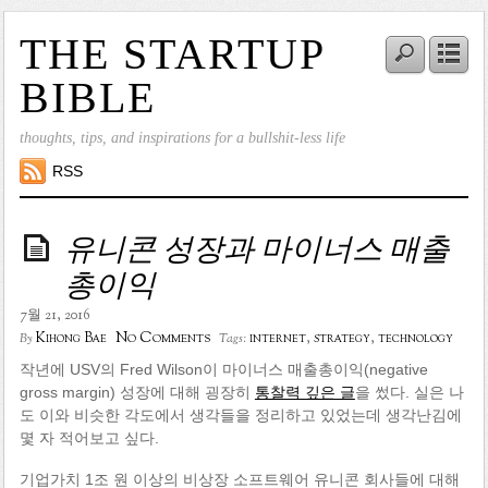
THE STARTUP
BIBLE
thoughts, tips, and inspirations for a bullshit-less life
RSS
유니콘 성장과 마이너스 매출
총이익
7월 21, 2016
No Comments
Kihong Bae
internet
,
strategy
,
technology
By
Tags:
작년에 USV의 Fred Wilson이 마이너스 매출총이익(negative
gross margin) 성장에 대해 굉장히
통찰력 깊은 글
을 썼다. 실은 나
도 이와 비슷한 각도에서 생각들을 정리하고 있었는데 생각난김에
몇 자 적어보고 싶다.
기업가치 1조 원 이상의 비상장 소프트웨어 유니콘 회사들에 대해