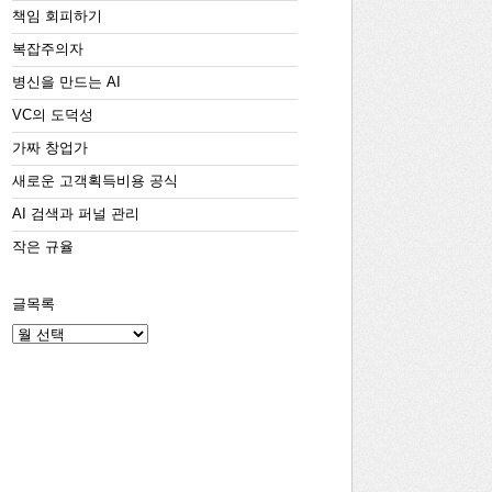
책임 회피하기
복잡주의자
병신을 만드는 AI
VC의 도덕성
가짜 창업가
새로운 고객획득비용 공식
AI 검색과 퍼널 관리
작은 규율
글목록
글
목
록