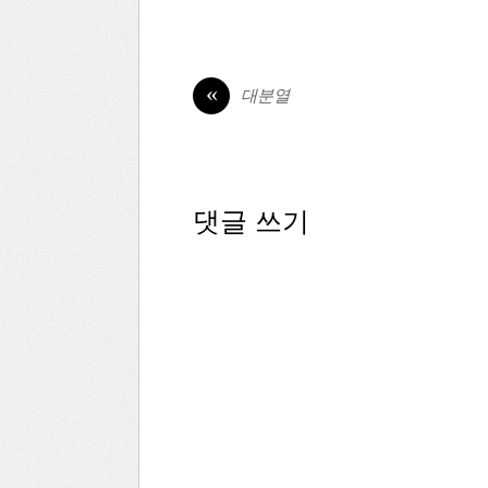
«
대분열
댓글 쓰기