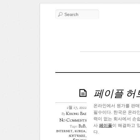
페이플 허
온라인에서 뭔가를 판매
2월 17, 2022
필수이다. 한국은 온라인
Kihong Bae
By
력이 없는 회사에서 손쉽
No Comments
사
페이플
이 해결하고 있
B2B
,
Tags:
internet
,
korea
,
다.
software
,