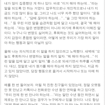
내가 많이 집중했던 게 하나 있다. 바로 “이거 해야 하는데…”라는
말을 되도록 안 하는 거였다. 업무적으로나 개인적으로나 내가 지
금도 가장 많이 듣는 말, 그리고 나도 너무 자주 했던 말이다. “운동
해야 하는데…” , “담배 끊어야 하는데…” , “술 그만 먹어야 하는
데…” 등 우린 이런 말을 습관처럼 입에 달고 사는데, 결국 “뭐 해야
하는데…”라는 말은 변명뿐만이 아니라 여기에 후회까지 더해진 말
이다. 누구나 다 변명도 싫어하고, 후회하는 것도 싫어하는데, 이 두
가지 감정이 혼합된 말이라면, 어떻게 보면 우리가 가장 하지 말아
야 하는 행동과 말이 아닐까 싶다.
올해 나는 의식적으로 이 말을 하지 않으려고 노력했다. 새벽에 “오
늘도 후회하거나 변명하는 말을 하지 말자. “뭐 해야 하는데…” 이
런 말을 입에 달고 살지 말자.”를 스스로 되새기면서 하루를 시작했
다. 대신, 정말로 내가 뭔가를 해야 하는데 하지 않았거나, 지금 하
고 있지 않았다면, 당장 행동으로 옮겨서 시작하거나 또는 아예 하
지 않았다.
예를 한 번 들어보자. 어릴 적 친한 친구들이 있었는데, 정말 오랫동
안 못 만났고 카톡이나 전화로만 수년 동안 연락을 하고 있다면,
“우리 언제 한 번 만나야 하는데….”라는 말만 수년 동안 하면서 실
제로는 안 만나고 있는 경우가 누구에게나 있을 것이다. 나도 항상
“언제 한번 봐야 하는데…”라는 말만 하고 안 만나는 친구들이 있었