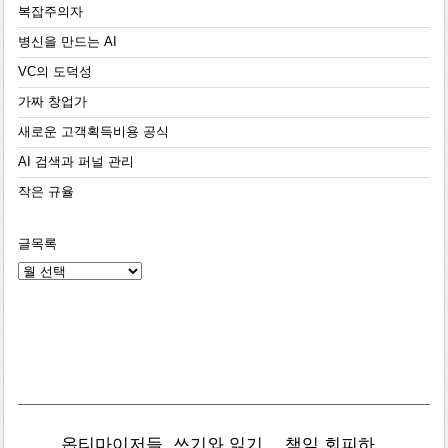
복잡주의자
병신을 만드는 AI
VC의 도덕성
가짜 창업가
새로운 고객획득비용 공식
AI 검색과 퍼널 관리
작은 규율
글목록
글
목
록
옵티마이저들
쓰기와 읽기
책임 회피하
복잡주