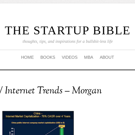
THE STARTUP BIBLE
thoughts, tips, and inspirations for a bullshit-less life
HOME
BOOKS
VIDEOS
MBA
ABOUT
/ Internet Trends – Morgan