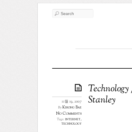
Technology 
Stanley
11월 19, 2007
Kihong Bae
By
No Comments
internet
,
Tags:
technology