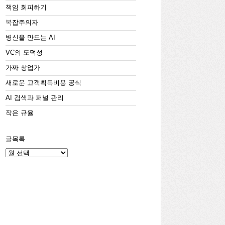
책임 회피하기
복잡주의자
병신을 만드는 AI
VC의 도덕성
가짜 창업가
새로운 고객획득비용 공식
AI 검색과 퍼널 관리
작은 규율
글목록
글
목
록