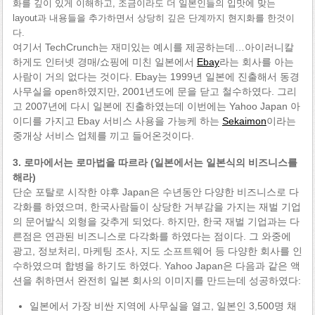
화를 깊이 있게 이해하고, 조금이라도 더 일본인들의 입맛에 맞는
layout과 내용들을 추가하면서 상당히 깊은 단계까지 현지화를 한것이
다.
여기서 TechCrunch는 재미있는 예시를 제공하는데…아이러니칼
하게도 인터넷 경매/쇼핑에 미친 일본에서
Ebay
라는 회사를 아는
사람이 거의 없다는 것이다. Ebay는 1999년 일본에 진출해서 동경
사무실을 open하였지만, 2001년도에 문을 닫고 철수하였다. 그리
고 2007년에 다시 일본에 진출하였는데 이번에는 Yahoo Japan 아
이디를 가지고 Ebay 서비스 사용을 가능케 하는
Sekaimon
이라는
중개상 서비스 업체를 끼고 들어온것이다.
3. 로마에서는 로마법을 따르라 (일본에서는 일본식의 비즈니스를
해라)
단순 포탈로 시작한 야후 Japan은 수년동안 다양한 비즈니스로 다
각화를 하였으며, 한국사람들이 상당한 거부감을 가지는 재벌 기업
의 문어발식 외형을 갖추게 되었다. 하지만, 한국 재벌 기업과는 다
른점은 연관된 비즈니스로 다각화를 하였다는 점이다. 그 와중에
광고, 정보처리, 마케팅 조사, 지도 소프트웨어 등 다양한 회사를 인
수하였으며 합병을 하기도 하였다. Yahoo Japan은 다음과 같은 액
션을 취하면서 완전히 일본 회사의 이미지를 만드는데 성공하였다:
일본에서 가장 비싼 지역에 사무실을 열고, 일본인 3,500명 채