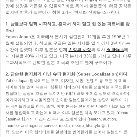
장에 성장을 거듭할 수 있을까? 바로 위에서 말했듯이, 황금 공식은
없지만 야후가 일본에서 취한 3가지 현지화 전략을 소개한다.
1. 남들보다 일찍 시작하고, 혼자서 하지 말고 힘 있는 파트너를 찾
아라
Yahoo Japan은 미국에서 본사가 설립된지 11개월 후인 1996년 1
월에 설립되었다. 참고로 구글은 일본 지사를 열기 까지 3년이라는
시간이 걸렸다. 야후 일본은 현재
손정의 사장
의 회사
SoftBank
에
서 지분을 40% 가지고 있고, 미국 본사가 33%를 가지고 있다. 아주
교과서적으로 완벽한 일본-미국의 조인트 벤처 구조이다.
2. 단순한 현지화가 아닌 슈퍼 현지화 (Super Localization)이다
Yahoo Japan 웹사이트는 구조, 디자인, 시안, 컨텐츠 등 모든 게 미국
사이트와는 많이 다르다. 심플한 서비스/사이트를 선호하는 미국인들이
봤을때는 굉장히 조잡해 보이지만 (내가 봐도 맛이갈 정도로 조잡하다)
아기자기하고 미니멀리즘에 친숙한 일본인들에게는 상당히 매력이 가
는 사이트라고들 한다. 또한, 야후 본사는 왠만하면 비슷한 비즈니스 부
서를 통합하려고 하는데 비해서 야후 일본은 계속 쪼개고 있다. Yahoo
Japan은 11개의 비즈니스 부서로 쪼개져 있다 (search, auction,
member and regional service, media, mobile, lifestyle 등..)
즉, 단순히 미국 웹사이트를 일본어로 번역한거를 넘어서 일본인의 문