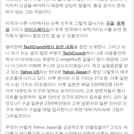
이까지 신경을 써야하기 때문에 상당히 힘들며, 황금 공식이 존재
하지 않는 그런 작업이다.
미국과 다른 나라에서는 단독 선두로 그렇게 잘나가는
구글
,
유투
브
그리고
마이스페이스
가 유독 한국에서 버벅거리는거를 보면 현
지화가 얼마나 힘든건지 잘 알 수 있을것이다.
얼마전에
TechCrunch에서 읽은 내용
을 잠깐 소개한다. 그러고 보
니 여기 쓰는 글의 많은 부분이
TechCrunch
에서 나온 내용들인데
워낙 이 바닥에서는 유명하고 insightful한 글들이 많기 때문에 그러
니 너그러이 이해해 주시면 감사드리겠습니다. 최근 살얼음판을 걷
고 있는
Yahoo US
와는 반대로
Yahoo Japan
은 항상 그렇듯이 매우
순조롭게 나가고 있다. 야후 본사의 시장 가치는 27조원, 야후 일본
의 시장 가치는 22조원이다. 야후 일본은 매달 4천6백만명 (와우
거의 대한민국 인구와 맞먹는 숫자이다!)의 고유 방문자들이 웹사
이트를 방문하며, 일본 인터넷 인구의 82%가 접속을 한다. 감이 잘
안오나? 구글 일본은 2천6백만명의 고유 방문자와 일본 인터넷 인
구의 46%가 구글을 매달 접속한다고 하면 대략 머리속에 그림이
그려질것이다.
무엇이 이렇게 Yahoo Japan을 성공적으로 만들었을까? 그것도 까
다롭고 까다롭기로 소문난 일본 시장에서 어떻게 야후는 해마다 성