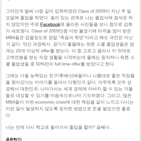
그러던게 벌써 나랑 같이 입학하였던 Class of 2009이 지난 주 일
요일에 졸업을 하였다. 멀리 있는 관계로 나는 졸업식에 참석은 하
지 않았지만 주로
Facebook
에 올라온 사진들을 보니 참으로 감회
가 새로웠다. Class of 2009만큼 이번 불경기에 타격을 많이 받은
MBA들은 없을정도로 정말 “죽음의 학번”이라고 해도 과언은 아닌
거 같다. 약간 과장해서, 경기가 좋을때는 워튼 스쿨 졸업생들은 많
게는 20개 이상의 offer를 받는다. 이 중 고르고 골라서 지 맛대로
고액연봉을 받는 직장 생활을 시작하는데 올해는 듣자하니 워튼 스
쿨 졸업생들 중 50%만이 full time offer를 받았다고 한다.
그래도 다들 능력있는 친구/후배/선배들이니 나름대로 좋은 직장들
을 찾아갔다는 이야기를 들어서 다행인거 같다. 아무쪼록 모두 성
공해서 대한민국, 나아가서는 세계 경제에 이바지 할 수 있는 거물
들로 대성할 수 있기를 마음속으로나마 기도하겠다. 그리고, 많은
MBA들이 이번 economic crisis에 대한 책임을 같이 느끼고 다시는
이런 일이 발생하지 않도록 정직한 방법으로 돈을 벌었으면 좋겠
다.
나는 언제 다시 학교로 돌아가서 졸업을 할까? 글쎄다…
공유하기: