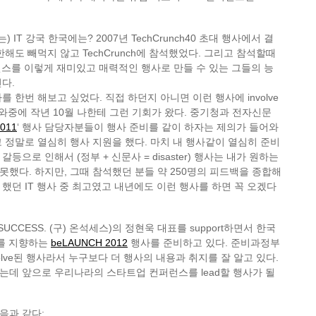
) IT 강국 한국에는? 2007년 TechCrunch40 초대 행사에서 결
해도 빼먹지 않고 TechCrunch에 참석했었다. 그리고 참석할때
런스를 이렇게 재미있고 매력적인 행사로 만들 수 있는 그들의 능
다.
 한번 해보고 싶었다. 직접 하던지 아니면 이런 행사에 involve
 와중에 작년 10월 나한테 그런 기회가 왔다. 중기청과 전자신문
011
‘ 행사 담당자분들이 행사 준비를 같이 하자는 제의가 들어와
 정말로 열심히 행사 지원을 했다. 마치 내 행사같이 열심히 준비
등으로 인해서 (정부 + 신문사 = disaster) 행사는 내가 원하는
했다. 하지만, 그때 참석했던 분들 약 250명의 피드백을 종합해
했던 IT 행사 중 최고였고 내년에도 이런 행사를 하면 꼭 오겠다
SUCCESS. (구) 온석세스)의 정현욱 대표를 support하면서 한국
upt를 지향하는
beLAUNCH 2012
행사를 준비하고 있다. 준비과정부
olve된 행사라서 누구보다 더 행사의 내용과 취지를 잘 알고 있다.
는데 앞으로 우리나라의 스타트업 컨퍼런스를 lead할 행사가 될
음과 같다: