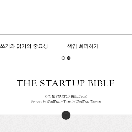
쓰기와 읽기의 중요성
책임 회피하기
THE STARTUP BIBLE
©
THE STARTUP BIBLE
2026
Powered by
WordPress
•
Themify WordPress Themes
↑