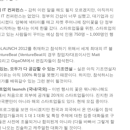
 IT 컨퍼런스
– 감히 이런 말을 해도 될지 모르겠지만, 아직까지
IT 컨퍼런스는 없었다. 정부의 간섭이 너무 심했고, 대기업과 신
시켰다. 양복에 넥타이를 매고 쟈켓 주머니에 장미꽃을 단 정부
시작하는 행사는 이제 한물 갔다. 스타트업들을 위한, 스타트업의
 있는 사람들이 꾸미는 예상 참석 인원 750명 ~ 1,000명인 행
eLAUNCH 2012를 취재하고 참석하기 위해서 세계 최대의 IT 블
entureBeat (VentureBeat의 경우 창업자/대표이사인 Matt
) 그리고 GigaOM에서 편집자들이 참석한다.
 있는, 모두가 다 공감할 수 있는 기조연설
– 실은 아직 기조연설자
 이유는 아직 100% 확정을 못했기 때문이다. 하지만, 참석하시는
가를 배워갈수 있는 그런 분이 될것이다.
업의 launch (국내/국외)
– 이번 행사의 꽃은 뭐니뭐니해도
 통해서 처음으로 외부에 공개될 20개의 스타트업들이다. 진지한 과
국뿐만이 아니라 해외 스타트업들도 있다. 현재 모집 중이다.
 프로그램을 보면 아시겠지만 한국과 외국에서 온 연사들이 참석
창업가들과의 1 대 1 대화 및 특정 주제에 대한 집중 대화들로 구
들은 사전에 조율되거나 합의된게 아니라 (다들 바빠서 그렇게 할
 나오는 진솔하고 캐주얼한 대화가 될 것이다.