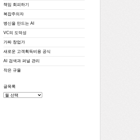
책임 회피하기
복잡주의자
병신을 만드는 AI
VC의 도덕성
가짜 창업가
새로운 고객획득비용 공식
AI 검색과 퍼널 관리
작은 규율
글목록
글
목
록