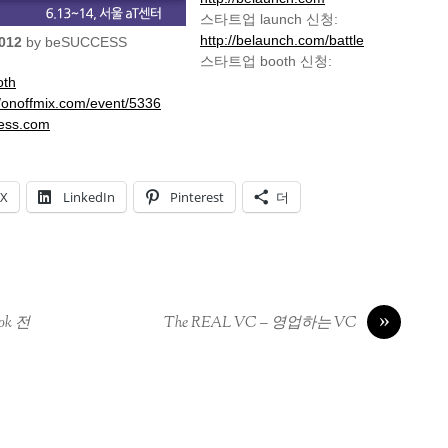
스타트업 launch 신청:
http://belaunch.com/battle
012
by beSUCCESS
스타트업 booth 신청:
oth
//onoffmix.com/event/5336
ess.com
X
LinkedIn
Pinterest
더
»
k 전
The REAL VC – 영업하는 VC