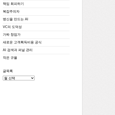
책임 회피하기
복잡주의자
병신을 만드는 AI
VC의 도덕성
가짜 창업가
새로운 고객획득비용 공식
AI 검색과 퍼널 관리
작은 규율
글목록
글
목
록