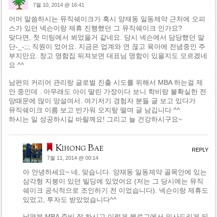
7월 10, 2014 @ 16:41
어머 말씀하시는 뮤직쉐이크가 혹시 양재동 일동제약 근처에 오피
스가 있던 넥슨이랑 제휴 진행했던 그 뮤직쉐이크 인가요?
맞다면, 첫 미팅에서 뵈었을거 같네요. 당시 넥슨에서 담당했던 말
단-_-;;; 직원이 었어요. 지금은 업계와 연 끊고 육아에 전념중인 주
부지만요. 창고 명함집 뒤져보면 대표님 명함이 있을지도 모르겠네
요 ^^
남편의 커리어 관리랑 글로벌 진출 시도를 위해서 MBA 하는걸 제
안 중인데 . 아무래도 아이 딸린 가장이다 보니 학비랑 불확실한 전
망때문에 많이 망설여서. 여기저기 경험자 분들 글 보고 있다가
뮤직쉐이크 이름 보고 반가워 오지랖 떨며 글 남깁니다 ^^
하시는 일 성공하시길 바랄께요! 그리고 늘 건강하시구요~
Kihong Bae
REPLY
7월 11, 2014 @ 00:14
아 안녕하세요~ 네, 맞습니다. 양재동 일동제약 골목안에 있는
삼각형 지붕이 있던 빌딩에 있었어요 (저는 그 당시에는 뮤직
쉐이크 공식적으로 조인하기 전 이었습니다). 넥슨이랑 제휴도
있었고, 투자도 받았었습니다^^
남편분 MBA 준비 잘 하시고 이렇게 블로그에서 인사드리게 되