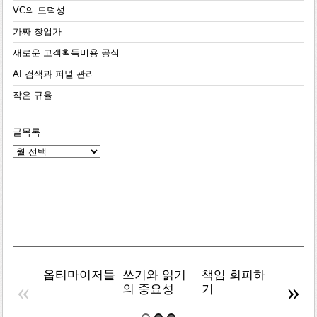
VC의 도덕성
가짜 창업가
새로운 고객획득비용 공식
AI 검색과 퍼널 관리
작은 규율
글목록
글
목
록
옵티마이저들
쓰기와 읽기
책임 회피하
복잡주
«
»
의 중요성
기