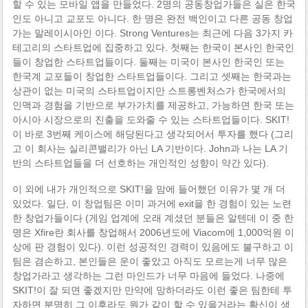
할 수 있는 모바일 앱을 만들었다. 2명의 공동창업가들은 실은 한국
인도 아니고 교포도 아니다. 한 명은 완전 백인이고 다른 공동 창업
가는 말레이시아인 이다. Strong Ventures는 최근에 다음 3가지 카
테고리의 스타트업에 집중하고 있다. 첫째는 한국이 본사인 한국인
들이 창업한 스타트업들이다. 둘째는 미국이 본사인 한국인 또는
한국계 교포들이 창업한 스타트업들이다. 그리고 셋째는 한국과는
상관이 없는 미국의 스타트업이지만 스트롱벤처스가 한국에서의
인맥과 경험을 기반으로 부가가치를 제공하고, 가능하면 한국 또는
아시아 시장으로의 진출을 도와줄 수 있는 스타트업들이다. SKIT!
이 바로 3번째 케이스에 해당된다고 생각되어서 투자를 했다 (그리
고 이 회사는 실리콘밸리가 아닌 LA 기반이다. John과 나는 LA 기
반의 스타트업들을 더 선호하는 개인적인 성향이 약간 있다).
이 외에 내가 개인적으로 SKIT!을 맘에 들어했던 이유가 몇 개 더
있었다. 일단, 이 창업팀은 이미 과거에 exit을 한 경험이 있는 노련
한 창업가들이다 (게임 업계에 오래 계셨던 분들은 알텐데 이 중 한
명은 Xfire란 회사를 창업해서 2006년도에 Viacom에 1,000억원 이
상에 판 경험이 있다). 이런 성공적인 경력이 있음에도 불구하고 이
팀은 겸손하고, 본인들은 운이 좋았고 아직도 모르는게 너무 많은
창업가라고 생각하는 그런 마인드가 너무 마음에 들었다. 나중에
SKIT!이 잘 되면 좋겠지만 만약에 망하더라도 이런 좋은 팀한테 투
자하면 분명히 그 이후라도 뭔가 같이 할 수 있을거라는 확신이 생