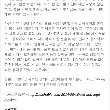
겼다. 뭐, 완전히 망하더라도 이런 친구들과 친해지면 나중에 분명
히 또 좋은 기회가 생길 것이고 우리의 투자금은 바로 이런 미래에
대한 투자라고 생각한다.
다른 이유는 SKIT! 이라는 앱을 사용하면 할수록 뮤직쉐이크 생각
이 많이 났기 때문이다. 두 제품은 유사한 점이 많고 – 뮤직쉐이크
는 사용자 제작 음악 서비스, SKIT!은 사용자 제작 애니메이션 서비
스 – 창작가와 소비자 사이의 미묘한 선을 따라가면서 사용자제작
서비스를 차곡차곡 만들어 간다는 면에서 옛날 생각이 많이 났었
다. 특히, 내가 뮤직쉐이크로 해보고 싶었지만 여러가지 자원의 한
계로 인해서 포기했던 많은 기능과 실험을 SKIT!은 하고 있었기 때
문에 이 팀과 같이 일하면 나도 많이 배우고 내 과거의 경험을 같이
공유하면서 더욱 더 재미있는 서비스로 발전시킬 수 있지 않을까
라는 생각을 했었기 때문이다.
물론, 그렇다고 사적인 견해나 감정때문에 투자한건 아니고 Strong
내부적으로 합의를 본 후에 투자를 집행했다.
<이미지 출처 =
http://mashable.com/2014/06/16/skit-app-lego-
movie/
>
공유하기: