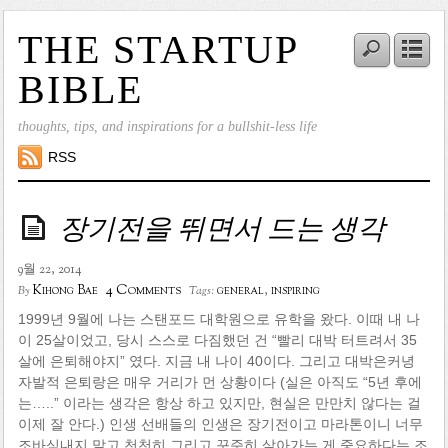
THE STARTUP
BIBLE
thoughts, tips, and inspirations for a bullshit-less life
RSS
장기전을 뛰면서 드는 생각
9월 22, 2014
4 Comments
Kihong Bae
general
,
inspiring
By
Tags:
1999년 9월에 나는 스탠포드 대학원으로 유학을 왔다. 이때 내 나
이 25살이었고, 당시 스스로 다짐했던 건 “빨리 대박 터트려서 35
살에 은퇴해야지” 였다. 지금 내 나이 40이다. 그리고 대박은커녕
자발적 은퇴랑은 매우 거리가 먼 상황이다 (실은 아직도 “5년 후에
는…..” 이라는 생각은 항상 하고 있지만, 현실은 만만치 않다는 걸
이제 잘 안다.) 인생 선배들의 인생은 장기전이고 마라톤이니 너무
조바심내지 말고 천천히 그리고 꾸준히 살아가는 게 중요하다는 조