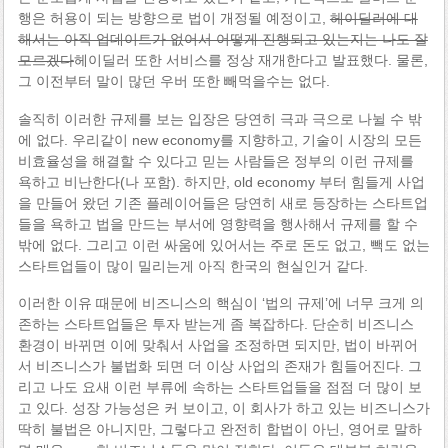
행은 허용이 되는 방향으로 법이 개정될 예정이고,
헤이딜러에 대
해서는 아직 업데이트가 없어서 어떻게 진행되고 있는지는 나도 잘
모르겠다
헤이딜러 또한 서비스를 정상 재개한다고 발표했다. 물론,
그 이전부터 말이 많던 우버 또한 빼먹을수는 없다.
솔직히 이러한 규제를 보는 입장은 당연히 극과 극으로 나뉠 수 밖
에 없다. 우리같이 new economy를 지향하고, 기술이 시장의 모든
비효율성을 해결할 수 있다고 믿는 사람들은 정부의 이런 규제를
욕하고 비난한다(나 포함). 하지만, old economy 부터 힘들게 사업
을 만들어 왔던 기존 플레이어들은 당연히 새로 등장하는 스타트업
들을 욕하고 법을 만드는 부서에 영향력을 행사해서 규제를 할 수
밖에 없다. 그리고 이런 싸움에 있어서는 주로 돈도 없고, 빽도 없는
스타트업들이 많이 밀리는게 아직 한국의 현실인거 같다.
이러한 이유 때문에 비즈니스의 핵심이 ‘법의 규제’에 너무 크게 의
존하는 스타트업들은 투자 받는게 좀 복잡하다. 단순히 비즈니스
환경이 바뀌면 이에 맞춰서 사업을 조정하면 되지만, 법이 바뀌어
서 비즈니스가 불법화 되면 더 이상 사업의 존재가 힘들어진다. 그
리고 나도 요새 이런 부류에 속하는 스타트업들을 점점 더 많이 보
고 있다. 성장 가능성은 커 보이고, 이 회사가 하고 있는 비즈니스가
딱히 불법은 아니지만, 그렇다고 완전히 합법이 아닌, 영어로 말하