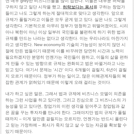
면 매우 grey한 비즈니스들을 많이 접한다. 이들은 대부분 허락을
구하지 않고 일단 시작을 했고,
허락보다는 용서
를 구하는 창업가
들이고 나도 그렇게 하는게 절대적으로 맞다고 생각한다. 앞으로
규제가 풀릴거라고 이들은 모두 굳게 믿고 있다. 실은 나도 그렇게
생각한다. 기본적으로 아무리 정부가 멍청하고 뒤떨어졌어도, 시리
아나 북한이 아닌 이상 일부러 국민들을 불편하게 하기 위한 법과
규제를 만드는 나라는 없다고 생각한다. 이는 우리나라도 마찬가지
라고 생각한다. New economy와 기술의 가능성이 보이지 않던 시
절에 만든 법들이기 때문에 이를 바꾸려면 당연히 시간과 노력이
필요하겠지만 분명히 언젠가는 국민들이 원하고, 이들의 삶을 편하
게 만들 수 있는 방향으로 규제는 완화되고 법은 바뀔거라고 나는
믿고 있다. 여기서 문제는 ‘시간’ 이다. 6개월이 걸릴지, 6년이 걸릴
지 모르기 때문이다. 정부가 하는 일이고, 많은 이해관계자들의 복
잡한 관계가 얽혀있기 때문에 이렇게 오래 걸리는 것이다.
내가 하고 싶은 말은, 그래서 법과 규제에 비즈니스 모델이 의존을
하는 그런 사업을 하고 있다면, 그리고 진심으로 그 비즈니스의 가
능성을 믿고 있다면, 창업가의 이런 생각을 믿어주고 창업팀과 같
은 꿈을 꾸는 투자자를 만나야 한다. 그래야지만 법의 규제가 풀릴
때까지 – 이게 얼만큼 걸릴지는 모르지만, 언젠가는 반드시 풀린다
고 믿는 가정하에 – 회사가 죽지 않고 살 수 있는 자금을 확보할 수
있기 때문이다.