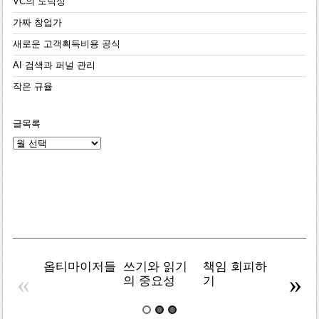
VC의 도덕성
가짜 창업가
새로운 고객획득비용 공식
AI 검색과 퍼널 관리
작은 규율
글목록
글
목
록
옵티마이저들
쓰기와 읽기
책임 회피하
복잡주
«
»
의 중요성
기