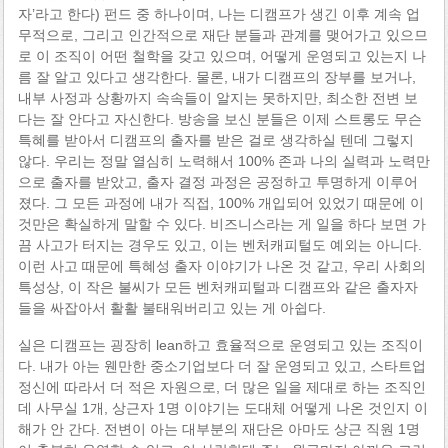
자’라고 한다) 펀드 중 하나이며, 나는 디캠프가 생긴 이후 계속 업
무적으로, 그리고 인간적으로 재단 분들과 관계를 맺어가고 있으므
로 이 조직이 어떤 철학을 갖고 있으며, 어떻게 운영되고 있는지 나
름 잘 알고 있다고 생각한다. 물론, 내가 디캠프의 장부를 보거나,
내부 사정과 상황까지 속속들이 알지는 못하지만, 최소한 전변 보
다는 잘 안다고 자신한다. 방송을 보신 분들은 이제 스트롱도 무슨
특혜를 받아서 디캠프의 출자를 받은 걸로 생각하실 텐데 그렇지
않다. 우리는 정말 열심히 노력해서 100% 존과 나의 실력과 노력만
으로 출자를 받았고, 출자 결정 과정은 공정하고 투명하게 이루어
졌다. 그 모든 과정에 내가 직접, 100% 개입되어 있었기 때문에 이
것만은 확실하게 말할 수 있다. 비즈니스라는 게 일을 하다 보면 가
끔 사고가 터지는 경우도 있고, 이는 벤처캐피털도 예외는 아니다.
이런 사고 때문에 특혜성 출자 이야기가 나온 것 같고, 우리 사회의
특성상, 이 작은 불씨가 모든 벤처캐피털과 디캠프와 같은 출자자
들을 싸잡아서 활활 불태워버리고 있는 게 아쉽다.
실은 디캠프는 굉장히 lean하고 효율적으로 운영되고 있는 조직이
다. 내가 아는 웬만한 중소기업보다 더 잘 운영되고 있고, 스타트업
정신에 따라서 더 적은 자원으로, 더 많은 일을 제대로 하는 조직인
데 사무실 1개, 상근자 1명 이야기는 도대체 어떻게 나온 것인지 이
해가 안 간다. 전변이 아는 대부분의 재단은 아마도 상근 직원 1명