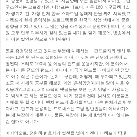
이 충분히 운영할 수 있고, 이 사람한테 주는 월급마저 아까운 그런
구조인지는 모르겠지만, 디캠프는 다르다. 마루 180과 구글캠퍼스
가 생기기 전, 가장 먼저 한국 스타트업 생태계 판을 짜기 시작했고,
디캠프가 현재 운영하는 프로그램들은 한국의 창업 생태계에 좋은
영향을 미치고 있다. 그 많은 일을 소수정예로 운영하다 보니, 전 직
원 모두 업무 과부하가 걸려 있는걸 내가 잘 알기 때문에, 방송에서
의 이런 발언은 참으로 안타까웠다.
돈을 흥청망청 쓰고 있다는 부분에 대해서는….펀드출자와 벤처 투
자는 10만 원 단위로 집행되는 게 아니다. 꽤 큰 단위의 금액이 집
행된다. 우리도 100억 원 이상의 펀드를 운용하지만, 이 분야에서
는 이게 큰 규모의 펀드가 아니며, 미국의 펀드들과 비교하면 정말
로 아주 작은 수준이다. 돈이 누구한테, 어떻게, 왜 투자되고 있는지
조금 더 자세히 공부를 해보면 과연 ‘흥청망청’이라는 말이 나올 수
있을까? 그리고, 페이스북의 댓글들을 보면 돈이 어떻게 사용되는
지 밝히라고 하는 분들도 있다. 내가 장담하건대, 밝혀도 이분들은
이해를 못 할 것이다. 벤처 펀드가 출자를 받고, 다른 벤처기업에 투
자하고, 펀드가 운용되는 프로세스는 그냥 일반인들이 이해하기에
는 꽤 복잡하기 때문이다. 물론, 복잡하다는 게 합법적이지 않다는
건 절대로 아니다.
마지막으로, 전원책 변호사가 썰전을 벌이기 전에 디캠프에 딱 한