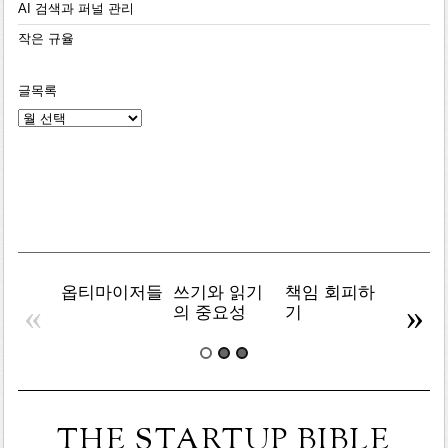
AI 검색과 퍼널 관리
작은 규율
글목록
글
목
록
옵티마이저들
쓰기와 읽기
책임 회피하
복잡주
«
»
의 중요성
기
THE STARTUP BIBLE