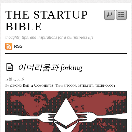
THE STARTUP
BIBLE
thoughts, tips, and inspirations for a bullshit-less life
RSS
이더리움과 forking
11월 3, 2016
2 Comments
Kihong Bae
bitcoin
,
internet
,
technology
By
Tags: