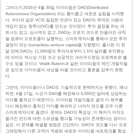
그러다가 2016년 4월 30일 이더리움은 DAO(Distributed
Autonomous Organization) 라는 흥미롭고 새로운 실험을 시작했
다. 우리와 같은 VC와 밀접한 연관이 있는 DAO의 목적은 사람의
개입이 없는 창투사(VC)를 만드는 것이었다. 투자 결정을 하는 파
트너도 없고, 심사역도 없고, DAO는 오로지 코드로 만들어진 규칙
을 컴퓨터 프로토콜이 실행하는, 스마트계약서를 통해서 모든 투자
결정이 되는 humanless venture capital을 지향했다. 출시한 지 한
달 만에 DAO는 11,000명의 투자자로부터 1.5억 달러를 유치했는
데 아마도 역사상 가장 크고 성공적인 크라우드펀딩 프로젝트로 볼
수도 있을 것이다. Vitalik Buterin과 같은 이더리움의 메인 개발자들
은 앞으로 이더리움이 세상을 바꿀 것이라고 흥분을 감추지 못했
다.
그런데, 이더리움이나 DAO도 기술적으로 완벽하지는 못했다. 왜냐
하면, 6월 17일, 누군가 DAO를 해킹해서 5,000만 달러에 상당하는
이더를 훔쳐갔기 때문이다. 이더리움 개발자들은 결국 이 해커를
다시 해킹해서 훔쳐간 이더를 복귀하고 나머지 펀드를 모두 다른
스마트계약서로 옮겼다. 문제는 DAO의 특성상, 이 해커가 아직도
옮겨진 펀드에 대한 소유권을 행사할 가능성이 존재했다는 점이다.
실은, 이 문제를 해결할 방법은 간단하다. DAO의 코드를 다시 프로
그래밍해서 다른 규칙이 적용된 새로운 이더리움 네트워크를 형성