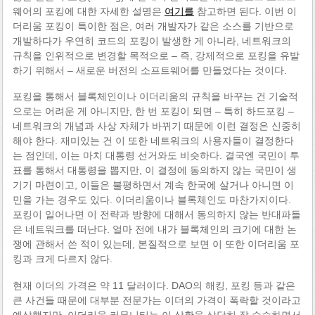
웨어의 포킹에 대한 자세한 설명은
여기를
참고하면 된다. 이번 이
더리움 포킹이 특이한 점은, 여러 개발자가 같은 소스를 기반으로
개발하다가 우연히 코드의 포킹이 발생한 게 아니라, 네트워크의
규칙을 인위적으로 변경할 목적으로 – 즉, 강제적으로 포킹을 유발
하기 위해서 – 새로운 버전의 소프트웨어를 만들었다는 것이다.
포킹을 통해서 블록체인이나 이더리움의 규칙을 바꾸는 건 기술적
으로는 어려운 게 아니지만, 한 번 포킹이 되면 – 특히 하드포킹 –
네트워크의 개념과 사상 자체가 바뀌기 때문에 이런 결정은 신중히
해야 한다. 재미있는 건 이 또한 네트워크의 사용자들이 결정한다
는 점인데, 이는 마치 대통령 선거와도 비슷하다. 결국엔 국민이 투
표를 통해서 대통령을 뽑지만, 이 결정에 동의하지 않는 국민이 생
기기 마련이고, 이들은 불평하면서 계속 한국에 살거나 아니면 이
민을 가는 경우도 있다. 이더리움이나 블록체인도 마찬가지이다.
포킹이 일어나면 이 전략과 방향에 대해서 동의하지 않는 반대파들
은 네트워크를 떠난다. 얼마 전에 내가 블록체인의 크기에 대한 논
쟁에 관해서 쓴 적이 있는데, 본질적으로 보면 이 또한 이더리움 포
킹과 크게 다르지 않다.
현재 이더의 가격은 약 11 달러이다. DAO의 해킹, 포킹 등과 같은
큰 사건들 때문에 대부분 전문가는 이더의 가격이 폭락할 것이라고