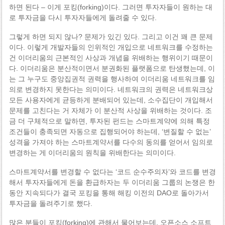
하면 된다 – 이게 포킹(forking)이다. 그러면 투자자들이 원하는 대
로 투자금을 다시 투자자들에게 돌려줄 수 있다.
그렇게 하면 되지 않나? 문제가 있긴 있다. 그리고 이건 꽤 큰 문제
이다. 이렇게 개발자들의 인위적인 개입으로 네트워크를 수정하는
건 이더리움의 근본적인 사상과 개념을 위배하는 행위이기 때문이
다. 이더리움은 분산적이면서 분권화된 플랫폼으로 탄생했는데, 이
는 그 누구도 중앙집권적 권력을 행사하여 이더리움 네트워크를 임
의로 변경하지 못한다는 의미이다. 네트워크의 권력은 네트워크상
모든 사용자에게 균등하게 분배되어 있는데, 소수집단이 개입해서
문제를 고친다는 거 자체가 이 분산적 사상을 위배하는 것이다. 조
금 더 구체적으로 말하면, 투자된 펀드는 스마트계약에 의해 특정
조건들이 충족되면 자동으로 집행되어야 하는데, ‘변질할 수 없는’
성격을 가져야 하는 스마트계약서를 다수의 동의를 얻어서 임의로
변경하는 게 이더리움의 원칙을 위배한다는 의미이다.
스마트계약서를 변경할 수 없다는 ‘코드 순수주의자’와 코드를 변경
해서 투자자들에게 돈을 환급하자는 두 이더리움 그룹의 논쟁은 한
동안 지속되다가 결국 포킹을 통해 해킹 이전의 DAO로 돌아가서
투자금을 돌려주기로 했다.
많은 분들이 포킹(forking)에 관해서 물어보는데, 오픈소스 소프트