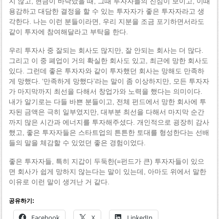
지 않고, 현금이 바닥났을 때, 그때 투자자들의 진심이 보이고, 이때
용감하고 대담한 결정을 할 수 있는 투자자가 좋은 투자자라고 생
각한다. 나는 이런 분들이라면, 우리 지분을 조금 포기하면서라도
같이 투자에 참여해달라고 부탁을 한다.
우리 투자사 중 잘되는 회사도 많지만, 잘 안되는 회사는 더 많다.
그리고 이 중 폐업이 거의 확실한 회사도 있고, 최근에 망한 회사도
있다. 그런데 좋은 투자자와 같이 투자했던 회사는 망해도 만족하
게 망했다. ‘만족하게 망했다’라는 말이 좀 이상하지만, 모든 투자자
가 마지막까지 최선을 다해서 창업가와 노력을 했다는 의미이다.
내가 알기로는 다들 바쁜 분들이고, 전체 펀드에서 망한 회사에 투
자된 금액은 극히 일부였지만, 대부분 최선을 다해서 마지막 순간
까지 많은 시간과 에너지를 투자해주셨다. 개인적으로 굉장히 감사
했고, 좋은 투자자들은 스타트업의 튼튼한 토대를 형성한다는 선배
들의 말을 체감할 수 있었던 좋은 경험이었다.
좋은 투자자들, 특히 지갑이 두둑한(=펀드가 큰) 투자자들이 있으
면 회사가 쉽게 망하지 않는다는 말이 있는데, 아마도 위에서 말한
이유로 이런 말이 생겨난 거 같다.
공유하기:
Facebook
X
LinkedIn