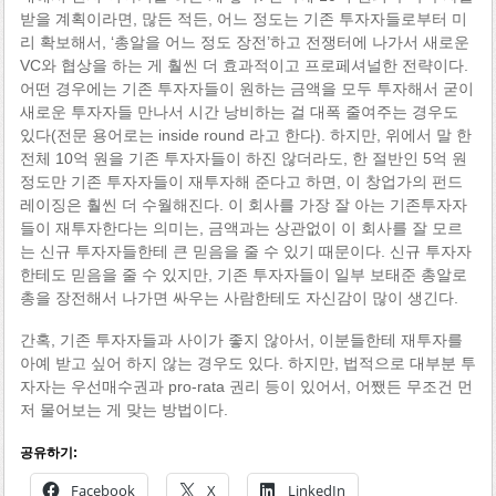
받을 계획이라면, 많든 적든, 어느 정도는 기존 투자자들로부터 미
리 확보해서, ‘총알을 어느 정도 장전’하고 전쟁터에 나가서 새로운
VC와 협상을 하는 게 훨씬 더 효과적이고 프로페셔널한 전략이다.
어떤 경우에는 기존 투자자들이 원하는 금액을 모두 투자해서 굳이
새로운 투자자들 만나서 시간 낭비하는 걸 대폭 줄여주는 경우도
있다(전문 용어로는 inside round 라고 한다). 하지만, 위에서 말 한
전체 10억 원을 기존 투자자들이 하진 않더라도, 한 절반인 5억 원
정도만 기존 투자자들이 재투자해 준다고 하면, 이 창업가의 펀드
레이징은 훨씬 더 수월해진다. 이 회사를 가장 잘 아는 기존투자자
들이 재투자한다는 의미는, 금액과는 상관없이 이 회사를 잘 모르
는 신규 투자자들한테 큰 믿음을 줄 수 있기 때문이다. 신규 투자자
한테도 믿음을 줄 수 있지만, 기존 투자자들이 일부 보태준 총알로
총을 장전해서 나가면 싸우는 사람한테도 자신감이 많이 생긴다.
간혹, 기존 투자자들과 사이가 좋지 않아서, 이분들한테 재투자를
아예 받고 싶어 하지 않는 경우도 있다. 하지만, 법적으로 대부분 투
자자는 우선매수권과 pro-rata 권리 등이 있어서, 어쨌든 무조건 먼
저 물어보는 게 맞는 방법이다.
공유하기:
Facebook
X
LinkedIn