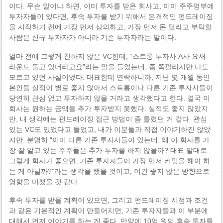
이다. 무슨 말이냐 하면, 이미 투자를 받은 회사고, 이미 주주명부에
투자자들이 있다면, 후속 투자를 받기 위해서 본격적인 펀드레이징
을 시작하기 전에 가장 먼저 상의하고, 가장 먼저 돈 달라고 부탁할
사람은 신규 투자자가 아니라 기존 투자자라는 말이다.
얼마 전에 그렇게 친하지 않은 VC한테, “스트롱 투자사 A사 요새
라운드 돌고 있더라고요”라는 말을 들었는데, 좀 쪽팔리지만 나도
모르고 있던 사실이었다. 대표한테 연락하니까, 지난 몇 개월 동안
본인들 실적이 별로 좋지 않아서 스트롱이나 다른 기존 투자사들이
당연히 관심 없고 투자하지 않을 거라고 생각했다고 한다. 결국 이
회사는 원하는 금액을 추가 투자받지 못했다. 실적도 좋지 않았지
만, 내 생각에는 펀드레이징 접근 방법이 좀 틀렸던 거 같다. 관심
있는 VC도 있었다고 들었고, 내가 이분들과 직접 이야기하진 않았
지만, 분명히 “이미 다른 기존 투자사들이 있는데, 왜 이 회사를 가
장 잘 알고 있는 주주들은 추가 투자를 하지 않을까? 대표 말대로
그렇게 회사가 좋으면, 기존 투자자들이 가장 먼저 커밋을 해야 하
는 게 아닐까?”라는 생각을 했을 것이고, 이건 좋지 않은 방향으로
영향을 미쳤을 것 같다.
후속 투자를 받을 계획이 있으면, 그리고 펀드레이징 시점과 조건
과 같은 기본적인 계획이 만들어지면, 기존 투자자들과 이 부분에
대해서 먼저 이야기를 하는 게 좋다. 만약에 10억 원의 후속 투자를