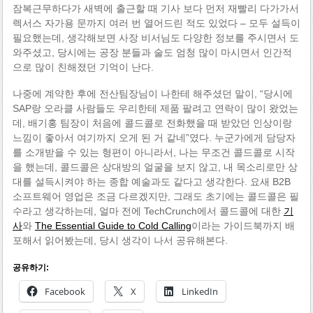
잠복근무하다가 새벽에 출근할 때 기사 보다 먼저 재빨리 다가가서
렉서스 자가용 문까지 여러 번 열어드린 적도 있었다 – 모두 설득이
필요했는데, 생각해보면 사장 비서님도 다양한 정보를 주시면서 도
와주셨고, 당시에는 공장 분들과 술도 엄청 많이 마시면서 인간적
으로 많이 친해졌던 기억이 난다.
나중에 계약한 후에 전산팀장님이 나한테 해주셨던 말이, “당시에
SAP랑 오라클 사람들도 우리한테 제품 팔려고 연락이 많이 왔었는
데, 배기홍 팀장이 처음에 콜드콜로 전화했을 때 받았던 인상이랑
느낌이 좋아서 여기까지 오게 된 거 같네”였다. 누군가에게 담당자
를 소개받을 수 있는 형편이 아니라서, 나는 무조건 콜드콜로 시작
을 했는데, 콜드콜은 상대방의 얼굴을 보지 않고, 내 목소리로만 상
대를 설득시켜야 하는 종합 예술과도 같다고 생각한다. 요새 B2B
소프트웨어 영업은 조금 다르겠지만, 그래도 초기에는 콜드콜은 필
수라고 생각하는데, 얼마 전에 TechCrunch에서 콜드콜에 대한
기
사
와
The Essential Guide to Cold Calling
이라는 가이드북까지 배
포해서 읽어봤는데, 당시 생각이 나서 공유해본다.
공유하기:
Facebook
X
LinkedIn