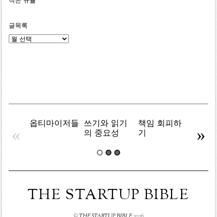
작은 규율
글목록
글
목
록
옵티마이저들
쓰기와 읽기
책임 회피하
복잡주
«
»
의 중요성
기
THE STARTUP BIBLE
©
THE STARTUP BIBLE
2026