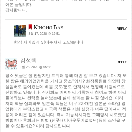
어본 글입니다.
감사합니다.
Kihong Bae
REPLY
3월 17, 2020 @ 19:51
항상 재미있게 읽어주셔서 고맙습니다!
김성택
REPLY
1월 25, 2020 @ 05:36
평소 댓글은 잘 안달지만 트위터 통해 매번 잘 보고 있습니다. 저 또
한 짧은 해외영업경력을 가지고 중소?영세? 화장품원료 영업팀 창
설멤버로 들어왔는데 배울 곳도/분도 안계셔서 맨땅에 헤딩식으로
진행하고 있습니다. 전시회도 어찌어찌 기획해서 참여도 하며 어찌
들어와보니 컨택은 늘어났는데 실제 성과는 잘 나질 않네요. 이리
저리 책을 살펴봐도 일본쪽 책들은 너무 2차대전 일본군 스타일 영
업형태라 부담스럽고 미국쪽 책들은 저희 실정과 너무 떨어져서 적
용이 어려운 점이 있습니다. 혹시 가능하시다면 그때당시 시도했던
방법이나 후회되는 방법 (인풋대비아웃풋이없었던)등의 조언을 구
할 수 있을까요? 미리 감사드립니다