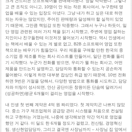
크게 건드리는 소프트웨어를 판매해야했다. 정말 막막했다. 그렇다
고 큰 조직도 아니고, 10명이 안 되는 작은 회사여서, 누구한테 영
업을 배울 수 있는 입장도 아녔다. 그냥 내가 하고 싶은 대로 하면
되는 자유는 많았지만, 주어진 판매량과 달성해야 할 실적이 있었
기 때문에, 그만큼 책임감 또한 막중했다. 그래서 누구나 하듯이, 일
단 영업 관련된 여러 가지 책을 읽기 시작했고, 주변에 영업 잘하는
지인이나 친구들한테 이것저것 물어보기 시작했다. 역시 인생에서
는 책에서 배울 수 있는 게 별로 없고, B2B 소프트웨어 영업 또한
책으로는 배우기가 힘들었다. 우리 제품을 구매할 만한 한국의 중
소기업 중 제조를 하는 회사 리스트를 만들어서, 일단 전화를 돌리
기 시작했다. 누군가 전화를 받으면, 우리가 뭘 하는 회사고, 어떤
제품을 만드는지 설명하고, 담당자와 통화할 수 있는지 공손하게
물어봤다. 이렇게 하면 대부분 잡상인 취급 받기 때문에, 10번 전화
하면 9번은 거절을 당해서, 다양한 방법으로 통화를 시도하고, 담당
자와 미팅이 성사되면, 안산 공단이든 창원이든 단숨에 달려가서
(성공하면)평균 6개월이 걸리는 영업을 시작했다.
내 인생 첫 번째 계약은 4억 원 짜리였다. 첫 계약치곤 나쁘지 않았
다. 중소 가구 제조업체의 공급망 관리 시스템을 처음으로 컨설팅
하고 구현하는 거였는데, 나중에 생각해보면 약간 억지로 영업을
했던 거 같다. 이 딜도 한 6개월 정도가 걸렸고, 전산팀, 경영혁신
팀, 생산현업담당자, 그리고 결국엔 사장님까지 – 사장님 집 앞에서