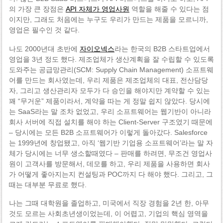
의 가장 큰 장점은
API 자체가 영업사원
역할을 해줄 수 있다는 점
이지만, 그래도 처음에는 누구도 우리가 만드는 제품을 모르니까,
영업은 필수인 것 같다.
나도 2000년대 초반에
자이오넥스
라는 한국의 B2B 스타트업에서
영업을 3년 정도 했다. 제조업체가 생산계획을 잘 수립할 수 있도록
도와주는 공급망관리(SCM: Supply Chain Management) 소프트웨
어를 만드는 회사였는데, 우리 제품은 제조업체의 대표, 전산담당
자, 그리고 생산관리자 모두가 다 승인을 해야지만 계약할 수 있는
꽤 “무거운” 제품이라서, 계약을 따는 게 정말 쉽지 않았다. 당시에
는 SaaS라는 말 조차 없었고, 우리 소프트웨어는 웹기반이 아니라
회사 서버에 직접 설치를 해야 하는 Client-Server 구조였기 때문에
– 당시에는 모든 B2B 소프트웨어가 이렇게 돌아갔다. Salesforce
는 1999년에 창업됐고, 아직 ‘웹기반 기업용 소프트웨어’라는 말 자
체가 당시에는 너무 생소할때였다 – 판매를 하려면, 무조건 영업사
원이 고객사를 방문해서, 데모를 하고, 우리 제품을 사용하면 회사
가 어떻게 좋아지는지 컨설팅과 POC까지 다 해야 했다. 그리고, 그
때는 대부분 무료로 했다.
나는 그때 대학원을 졸업하고, 미국에서 직장 경험을 2년 한, 아무
것도 모르는 사회초년생이었는데, 이 어렵고, 기업의 핵심 영역을