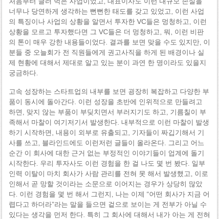
처음부터 글러 먹은 사업이었고, 대표이사도 이런 대규모 손실을
너무나 당연하게 생각하는 뻔뻔한 태도를 갖고 있었고, 이런 사업
의 특징이나 사업의 상황을 알면서 투자한 VC들은 멍청하고, 이런
상황을 모르고 투자했다면 그 VC들은 더 멍청하고, 뭐, 이런 비판
의 톤이 매우 강한 내용들이었다. 결과를 보면 맞을 수도 있지만, 이
분들 중 오늘회가 전 직원들에게 권고사직을 하게 된 배경이나 실
제 현황에 대해서 제대로 알고 있는 분이 과연 한 명이라도 있을지
궁금하다.
고속 성장하는 스타트업의 내부를 보면 굉장히 복잡하고 다양한 부
품이 동시에 돌아간다. 이런 성장을 초반에 인위적으로 만들려고
하면, 맞지 않는 부품이 부딪치면서 부러지기도 하고, 기름칠이 부
족해서 마찰이 여기저기서 발생한다. 내부적으로 이런 마찰이 발생
하기 시작하면, 내용이 외부로 유출되고, 기자들이 짜깁기해서 기
사를 쓰고, 블라인드에도 이런저런 글들이 올라온다. 그리고 어느
순간 이 회사에 대한 근거 없는 부정적인 이야기들이 업계에 돌기
시작한다. 우리 투자사도 이런 경험을 한 걸 나도 몇 번 봤다. 일부
인력 이탈이 마치 회사가 사람 관리를 전혀 못 해서 발생했고, 이로
인해서 곧 망할 것이라는 소문으로 이어지는 경우가 상당히 많았
다. 이런 경험을 몇 번 해서 그런지, 나는 이제 “어떤 회사가 지금 어
렵다고 하더라”라는 말을 들으면 겉으로 보이는 게 전부가 아닐 수
있다는 생각을 먼저 한다. 특히 그 회사에 대해서 내가 아는 게 전혀