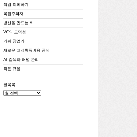
책임 회피하기
복잡주의자
병신을 만드는 AI
VC의 도덕성
가짜 창업가
새로운 고객획득비용 공식
AI 검색과 퍼널 관리
작은 규율
글목록
글
목
록