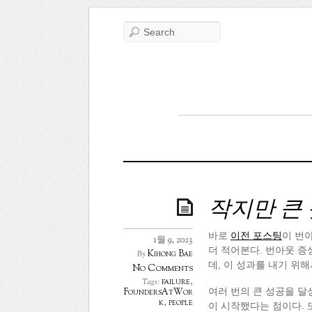
작지만 큰
바로
이전 포스팅
이 번
1월 9, 2023
더 적어본다. 번아웃 증
Kihong Bae
By
데, 이 성과를 내기 위해
No Comments
failure
,
Tags:
여러 번의 큰 성공을 달
FoundersAtWor
k
,
people
이 시작했다는 점이다. 