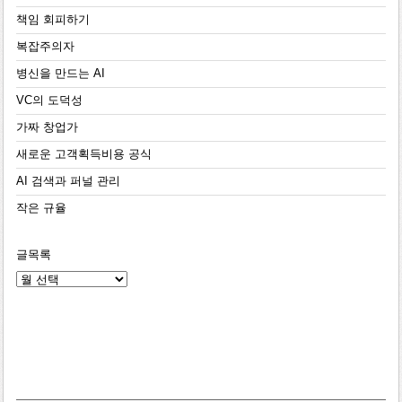
책임 회피하기
복잡주의자
병신을 만드는 AI
VC의 도덕성
가짜 창업가
새로운 고객획득비용 공식
AI 검색과 퍼널 관리
작은 규율
글목록
글
목
록