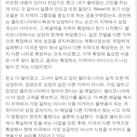
비슷한 내용이 있어서 반갑기도 했고, 내가 쓸데없는 고민을 하는
게 아닌 것 같아서 일종의 안도감 또한 들었다. Weee!의 초기 사업
모델은 각 지역의 그룹장을 중심으로 하는 공동구매였는데, 초반에
는 캘리포니아에서 빠르게 성장하다 어느 순간 이 지역에서 성장
곡선이 더뎌지자, 그 해결책을 지역의 확장에서 찾기 시작했다. 캘
리포니아에서는 성장의 한계에 부딪혔으니, 같은 모델을 다른 지역
으로 확장해서 계속 성장을 유지하겠다는 계획이었는데, 처참하게
실패했다. 미국은 땅이 워낙 넓어서 다른 지역으로 확장하는 건, 마
치 다른 나라로 확장하는 것과 비슷했고, 지역 확장에 필요한 비용
은 너무 많이 들었고, 결과는 확장하는 지역마다 마이너스가 나는
말이 안 되는 사업이었다.
돈도 다 떨어졌고, 그나마 잘하고 있던 캘리포니아의 실적 또한 역
성장하자, 경영진은 성장의 답은 다른 지역이 아니라, 가장 잘하고
있었던 캘리포니아에서 찾아야 한다는 걸 깨달았다. 캘리포니아에
서 더 많은 고객을 확보하고, 객단가를 올리고, 더 빠른 배달을 해서
이 지역에서 가장 잘하는 아시아 식품 이커머스 플랫폼이 되는 게
위이이!의 성장 공식이지, 이 해답을 다른 지역에서 찾는 시도 자체
가 방향성이 완전히 틀렸다는 결론에 도달했다. 이들은 캘리포니아
에서 확실하게 돈을 버는 사업을 만든 후에, 미국의 다른 지역으로
확장해서 현재 미국에서 가장 성공적인 아시아 식료품 이커머스 플
랫폼으로 자리를 잡아가고 있다.