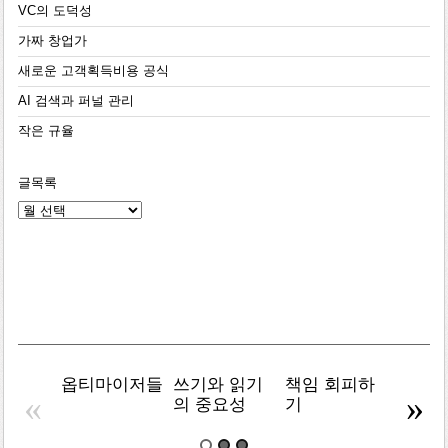
VC의 도덕성
가짜 창업가
새로운 고객획득비용 공식
AI 검색과 퍼널 관리
작은 규율
글목록
글
목
록
옵티마이저들
쓰기와 읽기
책임 회피하
복잡주
«
»
의 중요성
기