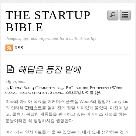
THE STARTUP
BIBLE
thoughts, tips, and inspirations for a bullshit-less life
RSS
해답은 등잔 밑에
4월 22, 2024
4 Comments
Kihong Bae
B2C
,
failure
,
FoundersAtWork
,
By
Tags:
global
,
korea
,
strategy
,
Strong
,
스타트업 바이블 QA
미국의 아시아 식료품 이커머스 플랫폼 Weee!의 창업가 Larry Liu
의 인터뷰
팟캐스트
를 얼마 전에 정말 재미있게 들었다. 마진이 낮
고, 물류가 복잡한 제품들을 판매하고 있는 이커머스 사업을 하는
분들이라면 꼭 정청하시길 권장한다.
여러 가지 인사이트를 배울 수 있었는데, 내가 요새 생각하는 것과