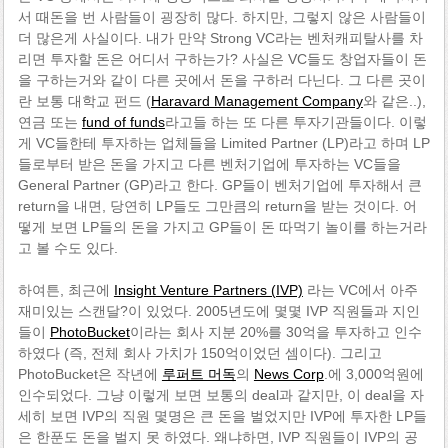
서 때돈을 번 사람들이 굉장히 많다. 하지만, 그렇지 않은 사람들이
더 많은게 사실이다. 내가 만약 Strong VC라는 벤처캐피탈사를 차
리면 투자할 돈은 어디서 구하는가? 사실은 VC들도 창업자들이 돈
을 구하는거와 같이 다른 곳에서 돈을 구하러 다닌다. 그 다른 곳이
란 보통 대학교 펀드 (
Haravard Management Company
와 같은..),
연금 또는
fund of funds
라고들 하는 또 다른 투자기관들이다. 이렇
게 VC들한테 투자하는 업체들을 Limited Partner (LP)라고 하며 LP
들로부터 받은 돈을 가지고 다른 벤처기업에 투자하는 VC들을
General Partner (GP)라고 한다. GP들이 벤처기업에 투자해서 큰
return을 내면, 당연히 LP들도 그만큼의 return을 받는 것이다. 어
떻게 보면 LP들의 돈을 가지고 GP들이 돈 따먹기 놀이를 하는거라
고 볼 수도 있다.
하여튼, 최근에
Insight Venture Partners (IVP)
라는 VC에서 아주
재미있는 스캔달?이 있었다. 2005년도에 몇몇 IVP 직원들과 지인
들이
PhotoBucket
이라는 회사 지분 20%를 30억을 투자하고 인수
하였다 (즉, 전체 회사 가치가 150억이었던 셈이다). 그리고
PhotoBucket은 작년에
루퍼트 머독
의
News Corp
.에 3,000억원에
인수되었다. 그냥 이렇게 보면 보통의 deal과 같지만, 이 deal을 자
세히 보면 IVP의 직원 몇명은 큰 돈을 벌었지만 IVP에 투자한 LP들
은 한푼도 돈을 벌지 못 하였다. 왜냐하면, IVP 직원들이 IVP의 공