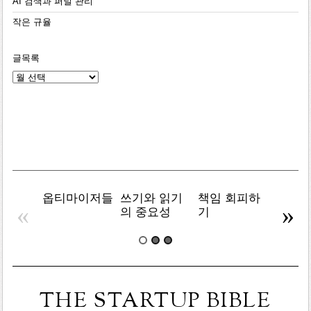
AI 검색과 퍼널 관리
작은 규율
글목록
글
목
록
옵티마이저들
쓰기와 읽기
책임 회피하
복잡주
«
»
의 중요성
기
THE STARTUP BIBLE