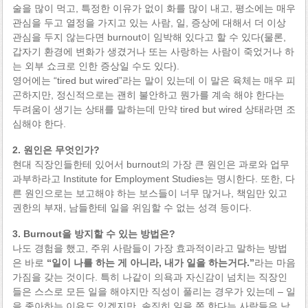
술을 많이 먹고, 특정한 이유가 없이 화를 많이 내고, 평소에는 매우
관심을 두고 열정을 가지고 있는 사람, 일, 증상에 대해서 더 이상
관심을 두지 않는다면 burnout이 임박해 있다고 할 수 있다(물론,
갑자기 환경에 변화가 생겼거나 또는 사랑하는 사람이 죽었거나 하
는 외부 쇼크로 인한 증상일 수도 있다).
영어에는 “tired but wired”라는 말이 있는데 이 말은 육체는 매우 피
곤하지만, 정신적으로는 괜히 불안하고 뭔가를 계속 해야 한다는
두려움이 생기는 상태를 말하는데 만약 tired but wired 상태라면 조
심해야 한다.
2. 원인은 무엇인가?
현대 직장인들한테 있어서 burnout의 가장 큰 원인은 과로와 업무
과부하라고 Institute for Employment Studies는 명시한다. 또한, 다
른 원인으로는 보고해야 하는 보스들이 너무 많거나, 책임만 있고
권한의 부재, 남들한테 일을 위임할 수 없는 성격 등이다.
3. Burnout을 방지할 수 있는 방법은?
나도 경험을 했고, 주위 사람들이 가장 효과적이라고 말하는 방법
은 바로
“일이 나를 하는 게 아니라, 내가 일을 하는거다.”
라는 마음
가짐을 갖는 것이다. 특히 나같이 의욕과 자신감이 넘치는 직장인
들은 스스로 모든 일을 해야지만 직성이 풀리는 경우가 있는데 – 일
을 좋아하는 이유도 있겠지만, 솔직히 일을 쫌 한다는 사람들은 남