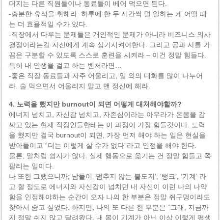
머지는 다른 직원들이나 동료들이 베어 먹으면 된다.
-충분한 휴식을 취해라. 하루에 한 두 시간씩 덜 일하는 게 어떨 때
는 더 효율적일 수가 있다.
-직장에서 다루는 문제들은 개인적인 문제가 아니라 비즈니스 의사
결정이라는걸 자신에게 계속 상기시켜야한다. 그리고 공과 사를 가
끔은 구분할 수 있도록 스스로 훈련을 시켜라 – 이건 정말 힘들다.
특히 내 인생을 걸고 하는 벤처라면…
-좋은 직장 동료들과 자주 어울리고, 일 외의 대화를 많이 나누어
라. 술 먹으면서 어울리지 말고 맨 정신에 해라.
4. 노력을 했지만 burnout이 되면 어떻게 대처해야할까?
에너지 넘치고, 자신감 넘치고, 자존심이라는 아우라가 온몸을 감
싸고 있는 현재 직장인들한테는 이 과정이 가장 힘들것이다. 노력
을 했지만 결국 burnout이 되면, 가장 먼저 해야 하는 일은 현실을
받아들이고 “더는 이렇게 살 수가 없다”라고 인정을 해야 한다.
물론, 말처럼 쉽지가 않다. 실제 행동으로 옮기는 건 정말 힘들고 쪽
팔리는 일이다.
나 또한 그랬으니까; 남들이 ‘멈추지 않는 불도저’, ‘탱크’, ‘기계’ 라
고 할 정도로 에너지와 자신감이 넘치던 내 자신이 이런 나의 나약
함을 인정해야하는 순간이 오자 나의 한 부분은 정말 쥐구멍이라도
찾아서 숨고 싶었다. 하지만, 나의 또 다른 한 부분은 “그래, 지금까
지 정말 쉬지 않고 달려왔다. 내 몸이 기계가 아닌 이상 이렇게 평생