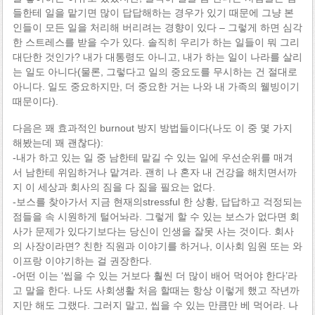
들한테 일을 맡기면 많이 답답해하는 경우가 있기 때문에 그냥 본
인들이 모든 일을 처리해 버리려는 경향이 있다 – 그렇게 하면 심각
한 스트레스를 받을 수가 있다. 솔직히 우리가 하는 일들이 뭐 그리
대단한 것인가? 내가 대통령도 아니고, 내가 하는 일이 나라를 살리
는 일도 아니다(물론, 그렇다고 일의 중요도를 무시하는 건 절대로
아니다. 일도 중요하지만, 더 중요한 거는 나와 내 가족의 웰빙이기
때문이다).
다음은 꽤 효과적인 burnout 방지 방법들이다(나도 이 중 몇 가지
해봤는데 꽤 괜찮다):
-내가 하고 있는 일 중 남한테 맡길 수 있는 일에 우선순위를 매겨
서 남한테 위임하거나 맡겨라. 괜히 나 혼자 내 건강을 해치면서까
지 이 세상과 회사의 짐을 다 짊을 필요는 없다.
-보스를 찾아가서 지금 현재의stressful 한 상황, 답답하고 걱정되는
점들을 속 시원하게 털어놔라. 그렇게 할 수 있는 보스가 없다면 회
사가 문제가 있다기보다는 당신이 인생을 잘못 사는 것이다. 회사
의 사장이라면? 친한 직원과 이야기를 하거나, 이사회 임원 또는 와
이프랑 이야기하는 걸 권장한다.
-어떤 이는 ‘씹을 수 있는 거보다 훨씬 더 많이 배어 먹어야 한다’라
고 말을 한다. 나도 사회생활 처음 할때는 항상 이렇게 했고 작년까
지만 해도 그랬다. 그러지 말고, 씹을 수 있는 만큼만 베 먹어라. 나