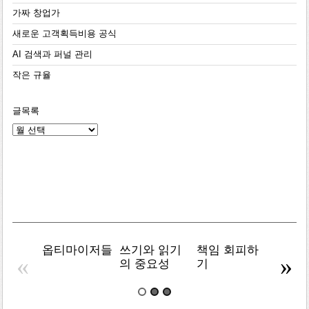
가짜 창업가
새로운 고객획득비용 공식
AI 검색과 퍼널 관리
작은 규율
글목록
글
목
록
옵티마이저들
쓰기와 읽기
책임 회피하
복잡주
«
»
의 중요성
기