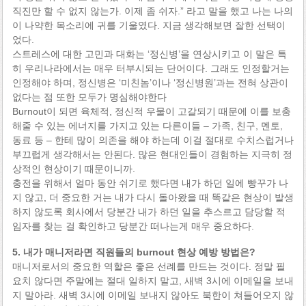
직진만 할 수 없지 않는가. 이제 좀 쉬자.” 라고 말을 했고 나는 나의
이 나약한 목소리에 귀를 기울였다. 지금 생각해보면 잘한 선택이
었다.
스트레스에 대한 고민과 대화는 ‘정신병’을 연상시키고 이 말은 특
히 우리나라에서는 매우 터부시되는 단어이다. 그래도 인정할거는
인정해야 하며, 정신병은 ‘미친놈’이나 ‘정신병원’과는 전혀 상관이
없다는 점 또한 모두가 명심해야한다
Burnout이 되면 육체적, 정신적 우물이 고갈되기 때문에 이를 보충
해줄 수 있는 에너지를 가지고 있는 다른이들 – 가족, 친구, 멘토,
동료 등 – 한테 많이 의존을 해야 하는데 이걸 절대로 수치스럽거나
부끄럽게 생각해서는 안된다. 많은 현대인들이 경험하는 지극히 정
상적인 현상이기 때문이니까.
충전을 위해서 얼마 동안 쉬기로 했다면 내가 하던 일에 빵꾸가 나
지 않고, 더 중요한 거는 내가 다시 돌아왔을 때 똑같은 현상이 발생
하지 않도록 회사에서 당분간 내가 하던 일을 추스르고 담당할 적
임자를 찾는 걸 확인하고 당분간 떠나는게 매우 중요하다.
5. 내가 매니저라면 직원들의 burnout 현상 예방 방법은?
매니저로서의 중요한 역할은 좋은 선례를 만드는 것이다. 정말 필
요치 않다면 주말에는 절대 일하지 말고, 새벽 3시에 이메일을 보내
지 말아라. 새벽 3시에 이메일 보내지 않아도 북한이 쳐들어오지 않