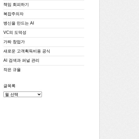
책임 회피하기
복잡주의자
병신을 만드는 AI
VC의 도덕성
가짜 창업가
새로운 고객획득비용 공식
AI 검색과 퍼널 관리
작은 규율
글목록
글
목
록