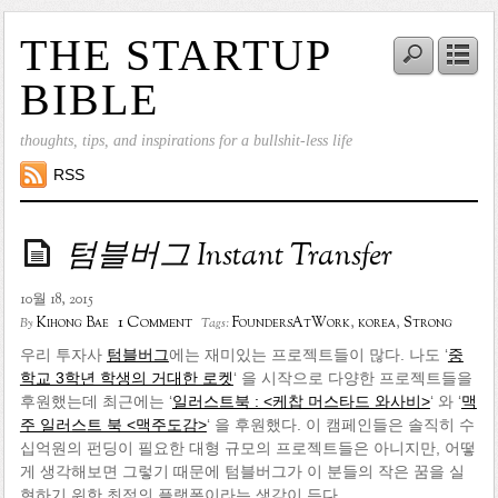
THE STARTUP
BIBLE
thoughts, tips, and inspirations for a bullshit-less life
RSS
텀블버그 Instant Transfer
10월 18, 2015
1 Comment
Kihong Bae
FoundersAtWork
,
korea
,
Strong
By
Tags:
우리 투자사
텀블버그
에는 재미있는 프로젝트들이 많다. 나도 ‘
중
학교 3학년 학생의 거대한 로켓
‘ 을 시작으로 다양한 프로젝트들을
후원했는데 최근에는 ‘
일러스트북 : <케찹 머스타드 와사비>
‘ 와 ‘
맥
주 일러스트 북 <맥주도감>
‘ 을 후원했다. 이 캠페인들은 솔직히 수
십억원의 펀딩이 필요한 대형 규모의 프로젝트들은 아니지만, 어떻
게 생각해보면 그렇기 때문에 텀블버그가 이 분들의 작은 꿈을 실
현하기 위한 최적의 플랫폼이라는 생각이 든다.