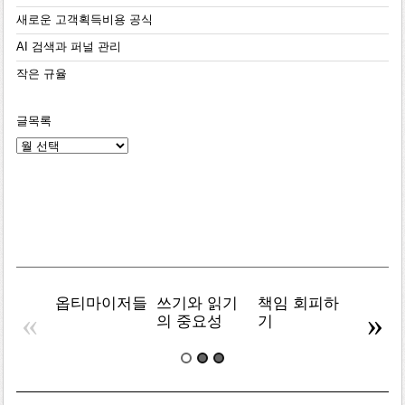
새로운 고객획득비용 공식
AI 검색과 퍼널 관리
작은 규율
글목록
글
목
록
옵티마이저들
쓰기와 읽기
책임 회피하
복잡주
«
»
의 중요성
기