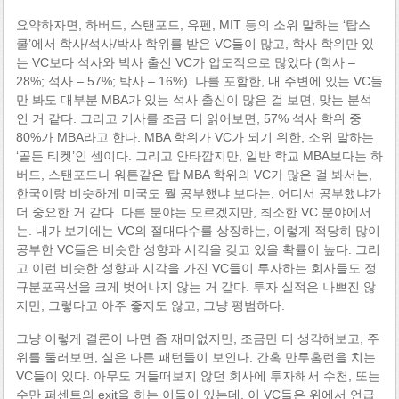
요약하자면, 하버드, 스탠포드, 유펜, MIT 등의 소위 말하는 ‘탑스
쿨’에서 학사/석사/박사 학위를 받은 VC들이 많고, 학사 학위만 있
는 VC보다 석사와 박사 출신 VC가 압도적으로 많았다 (학사 –
28%; 석사 – 57%; 박사 – 16%). 나를 포함한, 내 주변에 있는 VC들
만 봐도 대부분 MBA가 있는 석사 출신이 많은 걸 보면, 맞는 분석
인 거 같다. 그리고 기사를 조금 더 읽어보면, 57% 석사 학위 중
80%가 MBA라고 한다. MBA 학위가 VC가 되기 위한, 소위 말하는
‘골든 티켓’인 셈이다. 그리고 안타깝지만, 일반 학교 MBA보다는 하
버드, 스탠포드나 워튼같은 탑 MBA 학위의 VC가 많은 걸 봐서는,
한국이랑 비슷하게 미국도 뭘 공부했냐 보다는, 어디서 공부했냐가
더 중요한 거 같다. 다른 분야는 모르겠지만, 최소한 VC 분야에서
는. 내가 보기에는 VC의 절대다수를 상징하는, 이렇게 적당히 많이
공부한 VC들은 비슷한 성향과 시각을 갖고 있을 확률이 높다. 그리
고 이런 비슷한 성향과 시각을 가진 VC들이 투자하는 회사들도 정
규분포곡선을 크게 벗어나지 않는 거 같다. 투자 실적은 나쁘진 않
지만, 그렇다고 아주 좋지도 않고, 그냥 평범하다.
그냥 이렇게 결론이 나면 좀 재미없지만, 조금만 더 생각해보고, 주
위를 둘러보면, 실은 다른 패턴들이 보인다. 간혹 만루홈런을 치는
VC들이 있다. 아무도 거들떠보지 않던 회사에 투자해서 수천, 또는
수만 퍼센트의 exit을 하는 이들이 있는데, 이 VC들은 위에서 언급