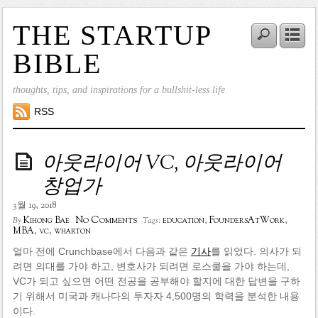
THE STARTUP
BIBLE
thoughts, tips, and inspirations for a bullshit-less life
RSS
아웃라이어 VC, 아웃라이어
창업가
3월 19, 2018
No Comments
Kihong Bae
education
,
FoundersAtWork
,
By
Tags:
MBA
,
vc
,
wharton
얼마 전에 Crunchbase에서 다음과 같은
기사
를 읽었다. 의사가 되
려면 의대를 가야 하고, 변호사가 되려면 로스쿨을 가야 하는데,
VC가 되고 싶으면 어떤 전공을 공부해야 할지에 대한 답변을 구하
기 위해서 미국과 캐나다의 투자자 4,500명의 학력을 분석한 내용
이다.