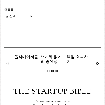
글목록
글
목
록
옵티마이저들
쓰기와 읽기
책임 회피하
복잡주
«
»
의 중요성
기
THE STARTUP BIBLE
©
THE STARTUP BIBLE
2026