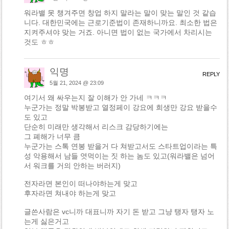
워라밸 못 챙겨주면 창업 하지 말라는 말이 맞는 말인 것 같습
니다. 대한민국에는 근로기준법이 존재하니까요. 최소한 법은
지켜주셔야 맞는 거죠. 아니면 법이 없는 국가에서 차리시는
것도 ㅎㅎ
익명
REPLY
5월 21, 2024 @ 23:09
여기서 왜 싸우는지 잘 이해가 안 가네 ㅋㅋㅋ
누군가는 정말 박봉받고 열정페이 강요에 희생만 강요 받을수
도 있고
단순히 미래만 생각해서 리스크 감당하기에는
그 폐해가 너무 큼
누군가는 스톡 연봉 받을거 다 쳐받고서도 스타트업이라는 특
성 악용해서 남들 엿먹이는 짓 하는 놈도 있고(워라밸은 넘어
서 워크를 거의 안하는 버러지)
전자라면 본인이 떠나야하는게 맞고
후자라면 쳐내야 하는게 맞고
글쓴사람은 vc니까 대표니까 자기 돈 받고 그냥 탱자 탱자 노
는게 싫은거고