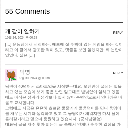
55 Comments
개 같이 일하기
REPLY
10월 24, 2024 @ 06:29
[…] 운동장에서 시작하는, 애초에 질 수밖에 없는 게임을 하는 것이
라고 이 글에서 강조한 적이 있고, 댓글을 보면 알겠지만, 꽤 논란이
있었다. 실은 […]
익명
REPLY
5월 30, 2024 @ 09:38
남편이 40넘어서 스타트업을 시작했는데요. 오랜만에 설레는 일을
하고 있는 모습이 보기 좋은 반면 말그대로 밤낮없이 일하고 있음
에도 아직은 성과가 생각보다 있지 않아 주변인으로서 안타까운 마
음도 교차합니다.
그럼에도 지금은 유유히 흐르던 물줄기가 물웅덩이를 만나 웅덩이
를 채우는 시기라 생각하고 있고 그 웅덩이가 채워지면 다시 물이
흘러갈거라고 믿으며 응원하고 있습니다. (공자님말씀)
대표님 글을 자주 찾아 읽는데 글 속에서 언제나 순수한 열정을 가