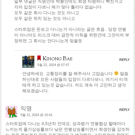
일부 댓글은 직원인데 박봉인데도 희생 타령하니 빡친거고
각자 입장이 다르니 뭐가 맞다 틀리다 없습니다
모두 같은 회사 다니는 것도 아니고
모두 같은 위치 있는 것도 아니고
스타트업은 돈보고 다니는거 아니라는 글은 흐음.. 당장 연봉
이 아니어도 리스크 대비 금전적 이득을 위한건데 그것마저 부
정하면 그 회사는 안다니는게 맞을듯
Kihong Bae
REPLY
5월 22, 2024 @ 07:47
안녕하세요. 교통정리를 잘 해주셔서 고맙습니다
말씀
하신대로 모든 사람들의 입장이 다르다보니, 여기서 티격
태격 하고 있는것 같습니다. 저도 계속 더 고민하고 생각
해보겠습니다.
익명
REPLY
5월 21, 2024 @ 10:41
스타트업에 다니는 4,5년차 인데요, 성과평가 연봉협상 할때마다
느끼는게 물가상승률보다 낮은 연봉상승률이면서 희생만을 강조하
는 것은 올바르지 않은 가치관이라고 생각해요. 스타트업의 창업자